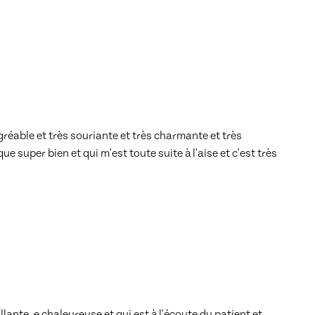
éable et très souriante et très charmante et très 
ue super bien et qui m'est toute suite à l'aise et c'est très 
nte, e chaleureuse et qui est à l'écoute du patient et 