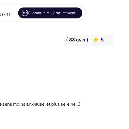
Contactez-moi gratuitement
kill !
(
83
avis
)
5
e sens moins anxieuse, et plus sereine...)