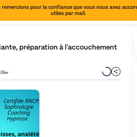
 remercions pour la confiance que vous nous avez accordé
utiles par mail.
fiante, préparation à l'accouchement 
iller
Vivre la PMA et la FIV sereine et confiante, préparation à l'acco
Découvrez l'offre
Vivre la PMA et la FIV serei