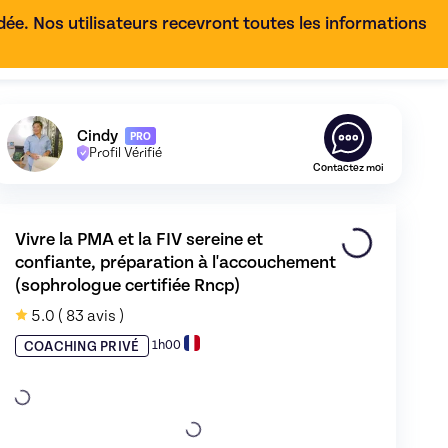
e. Nos utilisateurs recevront toutes les informations
FR
Découvrez le profil de
Cindy
,
Skiller en
Sophrologie
Cindy
PRO
Profil Vérifié
Contactez moi
Vivre la PMA et la FIV sereine et 
confiante, préparation à l'accouchement 
(sophrologue certifiée Rncp)
uchement (sophrologue certifiée Rncp)
ne et confiante, préparation à l'accouchement (sophrologue certif
de Cindy - image 0
5.0
( 83 avis )
1h00
COACHING PRIVÉ