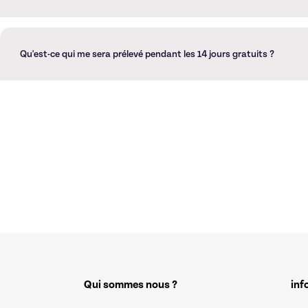
Vous pouvez créer un nombre illimité d'offres
Qu'est-ce qui me sera prélevé pendant les 14 jours gratuits ?
Vous ne serez pas prélevé pendant les 14 jours gratuits, vous ne ser
Qui sommes nous ?
inf