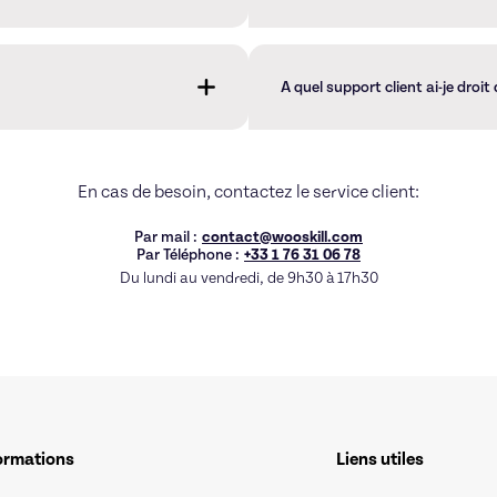
Vos replays, formations et e-b
France et respectant la réglem
A quel support client ai-je droi
ez prélevé qu'après cette période.
Vous avez accès à notre suppo
d'utilisation de la plateforme.
En cas de besoin, contactez le service client:
Par mail :
contact@wooskill.com
Par Téléphone :
+33 1 76 31 06 78
Du lundi au vendredi, de 9h30 à 17h30
ormations
Liens utiles