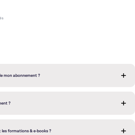
tés
 de mon abonnement ?
ures depuis la page de Gestion de votre abonnement, disponible
ment ?
nnement depuis la page de Gestion de votre abonnement, disponible
t les formations & e-books ?