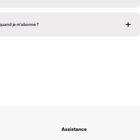
ooks sont stockés de manière sécurisée dans un datacenter situé en
entation européenne.
t quand je m'abonne ?
rt pour toute question technique, problème de paiement ou
Assistance