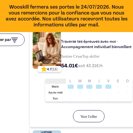
Wooskill fermera ses portes le 24/07/2026. Nous
vous remercions pour la confiance que vous nous
avez accordée. Nos utilisateurs recevront toutes les
informations utiles par mail.
1h15
ier par
Traverse tes épreuves avec moi -
Accompagnement individuel bienveillant
Justine César
Top
skiller
54.01€
soit
43.21
€/h
4.7
(
13
)
L
M
M
J
V
S
D
Matin
Après-midi
Soir
Voir l'offre