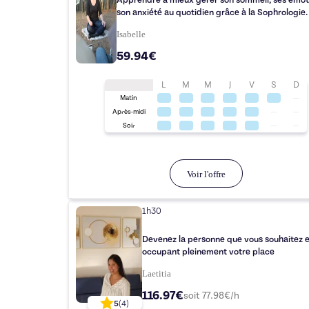
Apprendre à mieux gérer son sommeil, ses émot
son anxiété au quotidien grâce à la Sophrologie.
Isabelle
59.94€
L
M
M
J
V
S
D
Matin
Après-midi
Soir
Voir l'offre
1h30
Devenez la personne que vous souhaitez 
occupant pleinement votre place
Laetitia
116.97€
soit
77.98
€/h
5
(
4
)