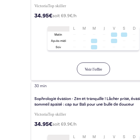
Victoria
Top
skiller
34.95€
soit
69.9
€/h
L
M
M
J
V
S
D
Matin
Après-midi
Soir
Voir l'offre
30 min
Sophrologie évasion - Zen et tranquille ! Lâcher prise, évas
sommeil apaisé : cap sur Bali pour une bulle de douceur
Victoria
Top
skiller
34.95€
soit
69.9
€/h
L
M
M
J
V
S
D