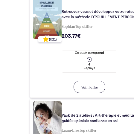
Retrouvez-vous et développez votre retou
avec la méthode D'POUILLEMENT PERSO
Sophian
Top
skiller
203.77€
5
(
31
)
Ce pack comprend
4
Replay
s
Voir l'offre
Pack de 2 ateliers : Art-thérapie et médita
guidée spéciale confiance en soi
Laura-Lise
Top
skiller