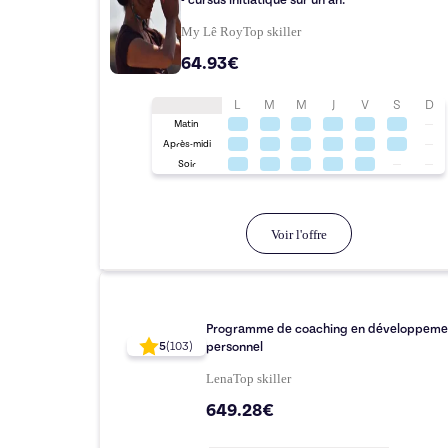
- cursus initiatique sur un an.
My Lê Roy
Top
skiller
64.93€
L
M
M
J
V
S
D
Matin
Après-midi
Soir
Voir l'offre
Programme de coaching en développeme
personnel
5
(
103
)
Lena
Top
skiller
649.28€