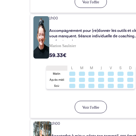
Voir l'offre
1h00
Accompagnement pour (re)donner les outils et cl
vous manquent. Séance individuelle de coaching
professionnel.
Marion Saulnier
59.33€
L
M
M
J
V
S
D
Matin
Après-midi
Soir
Voir l'offre
1h00