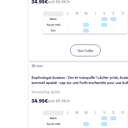
34.95€
soit
69.9
€/h
L
M
M
J
V
S
D
Matin
Après-midi
Soir
Voir l'offre
30 min
Sophrologie évasion - Zen et tranquille ! Lâcher prise, évas
sommeil apaisé : cap sur une forêt enchantée pour une bul
douceur
Victoria
Top
skiller
34.95€
soit
69.9
€/h
L
M
M
J
V
S
D
Matin
Après-midi