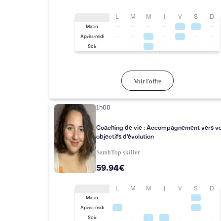
L
M
M
J
V
S
D
Matin
Après-midi
Soir
Voir l'offre
1h00
Coaching de vie : Accompagnement vers v
objectifs d’évolution
Sarah
Top
skiller
59.94€
L
M
M
J
V
S
D
Matin
Après-midi
Soir