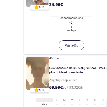
34.96€
5
(
16
)
Ce pack comprend
2
Replay
s
Voir l'offre
45 min
Connaissance de soi & alignement – Vers u
plus fluide et consciente
Angélique
Top
skiller
69.99€
soit
93.32
€/h
5
(
14
)
L
M
M
J
V
S
D
Matin