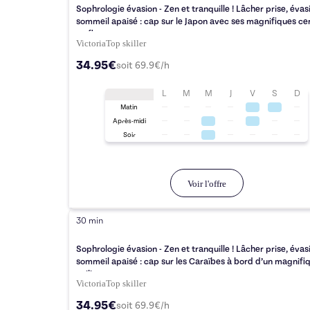
Sophrologie évasion - Zen et tranquille ! Lâcher prise, évas
sommeil apaisé : cap sur le Japon avec ses magnifiques cer
en fleurs
Victoria
Top
skiller
34.95€
soit
69.9
€/h
L
M
M
J
V
S
D
Matin
Après-midi
Soir
Voir l'offre
30 min
Sophrologie évasion - Zen et tranquille ! Lâcher prise, évas
sommeil apaisé : cap sur les Caraïbes à bord d’un magnifi
voilier
Victoria
Top
skiller
34.95€
soit
69.9
€/h