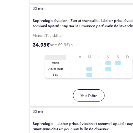
30 min
Sophrologie évasion - Zen et tranquille ! Lâcher prise, évas
sommeil apaisé : cap sur la Provence parfumée de lavande
une bulle de douceur
Victoria
Top
skiller
34.95€
soit
69.9
€/h
L
M
M
J
V
S
D
Matin
Après-midi
Soir
Voir l'offre
30 min
Sophrologie - Lâcher prise, évasion et sommeil apaisé : cap
Saint-Jean-de-Luz pour une bulle de douceur