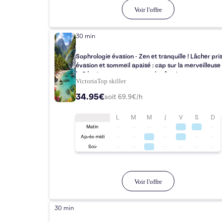
Voir l'offre
30 min
Sophrologie évasion - Zen et tranquille ! Lâcher pri
évasion et sommeil apaisé : cap sur la merveilleuse 
la Réunion pour un voyage de rêve !
Victoria
Top
skiller
34.95€
soit
69.9
€/h
L
M
M
J
V
S
D
Matin
Après-midi
Soir
Voir l'offre
30 min