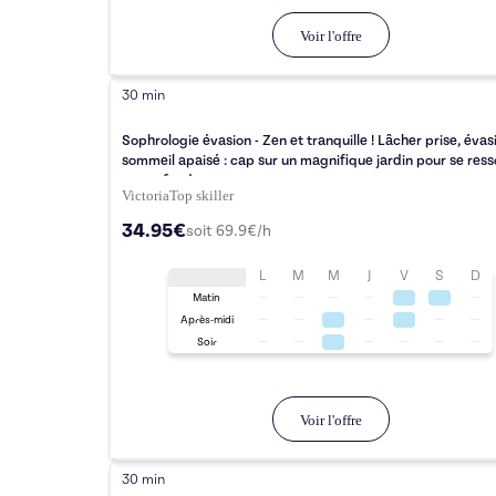
Voir l'offre
30 min
Sophrologie évasion - Zen et tranquille ! Lâcher prise, évas
sommeil apaisé : cap sur un magnifique jardin pour se res
en profondeur
Victoria
Top
skiller
34.95€
soit
69.9
€/h
L
M
M
J
V
S
D
Matin
Après-midi
Soir
Voir l'offre
30 min