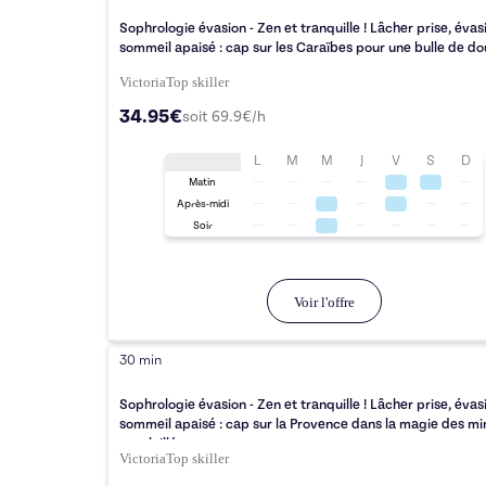
Sophrologie évasion - Zen et tranquille ! Lâcher prise, évas
sommeil apaisé : cap sur les Caraïbes pour une bulle de d
Victoria
Top
skiller
34.95€
soit
69.9
€/h
L
M
M
J
V
S
D
Matin
Après-midi
Soir
Voir l'offre
30 min
Sophrologie évasion - Zen et tranquille ! Lâcher prise, évas
sommeil apaisé : cap sur la Provence dans la magie des m
ensoleillés
Victoria
Top
skiller