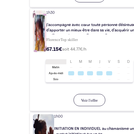
1h30
J'accompagne avec cœur toute personne désireus
d'apporter un mieux-être dans sa vie, d'acquérir u
meilleure estime et confiance en elle.
Florence
Top
skiller
67.15€
soit
44.77
€/h
L
M
M
J
V
S
D
Matin
Après-midi
Soir
Voir l'offre
1h00
INITIATION EN INDIVIDUEL au chamanisme un