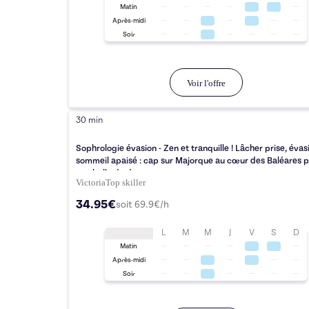
Matin
Après-midi
Soir
Voir l'offre
30 min
Sophrologie évasion - Zen et tranquille ! Lâcher prise, évas
sommeil apaisé : cap sur Majorque au cœur des Baléares 
une bulle de douceur
Victoria
Top
skiller
34.95€
soit
69.9
€/h
L
M
M
J
V
S
D
Matin
Après-midi
Soir