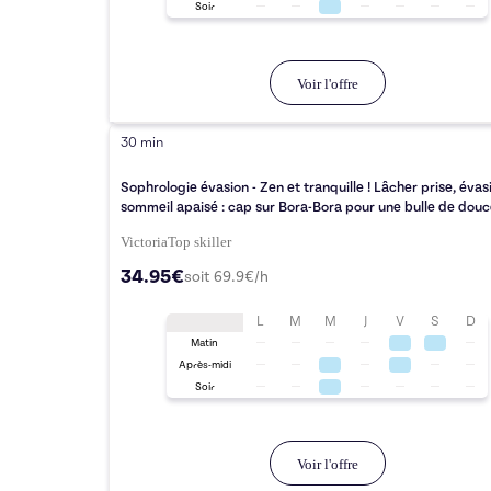
Soir
Voir l'offre
30 min
Sophrologie évasion - Zen et tranquille ! Lâcher prise, évas
sommeil apaisé : cap sur Bora-Bora pour une bulle de douc
Victoria
Top
skiller
34.95€
soit
69.9
€/h
L
M
M
J
V
S
D
Matin
Après-midi
Soir
Voir l'offre