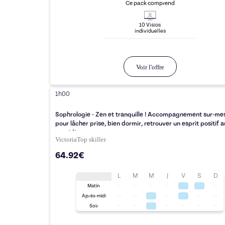
Ce pack comprend
10
Visio
s
individuelle
s
Voir l'offre
1h00
Sophrologie - Zen et tranquille ! Accompagnement sur-me
pour lâcher prise, bien dormir, retrouver un esprit positif a
quotidien
Victoria
Top
skiller
64.92€
L
M
M
J
V
S
D
Matin
Après-midi
Soir