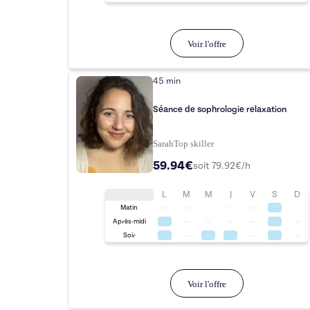
Voir l'offre
45 min
Séance de sophrologie relaxation
Sarah
Top
skiller
59.94€
soit
79.92
€/h
L
M
M
J
V
S
D
Matin
Après-midi
Soir
Voir l'offre