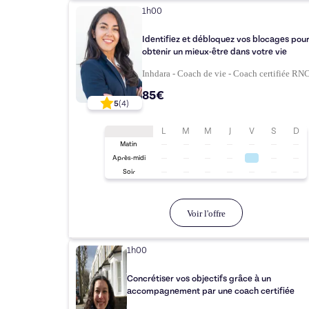
1h00
Identifiez et débloquez vos blocages pou
obtenir un mieux-être dans votre vie
Inhdara - Coach de vie - Coach certifiée RN
85€
5
(
4
)
L
M
M
J
V
S
D
Matin
Après-midi
Soir
Voir l'offre
1h00
Concrétiser vos objectifs grâce à un
accompagnement par une coach certifiée