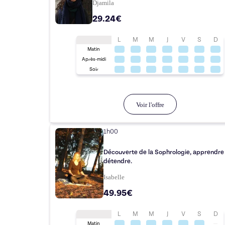
Djamila
29.24€
L
M
M
J
V
S
D
Matin
Après-midi
Soir
Voir l'offre
1h00
Découverte de la Sophrologie, apprendre 
détendre.
Isabelle
49.95€
L
M
M
J
V
S
D
Matin