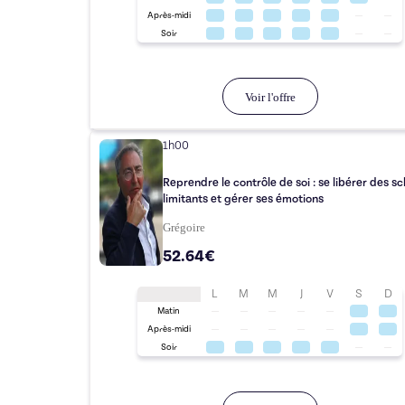
Après-midi
Soir
Voir l'offre
1h00
Reprendre le contrôle de soi : se libérer des 
limitants et gérer ses émotions
Grégoire
52.64€
L
M
M
J
V
S
D
Matin
Après-midi
Soir