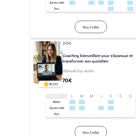
Après-midi
Soir
Voir l'offre
1h00
Coaching bienveillant pour s'épanouir et
transformer son quotidien
Déborah
Top
skiller
70€
5
(
49
)
L
M
M
J
V
S
D
Matin
Après-midi
Soir
Voir l'offre