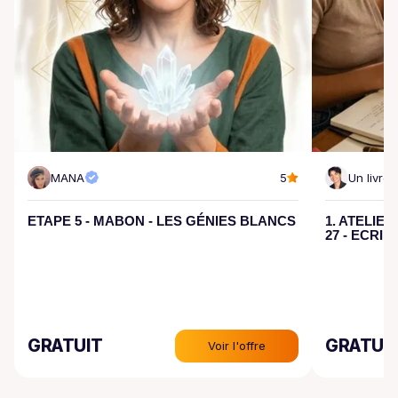
MANA
5
Un livre 
ETAPE 5 - MABON - LES GÉNIES BLANCS
1. ATELIER
27 - ECRIR
GRATUIT
GRATUI
Voir l'offre