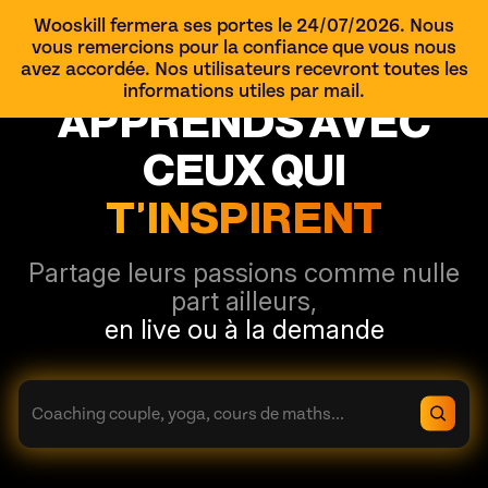
Wooskill fermera ses portes le 24/07/2026. Nous
Devenir Skiller
vous remercions pour la confiance que vous nous
avez accordée. Nos utilisateurs recevront toutes les
informations utiles par mail.
APPRENDS
AVEC
CEUX QUI
T'INSPIRENT
Partage leurs passions comme nulle
part ailleurs,
en live ou à la demande