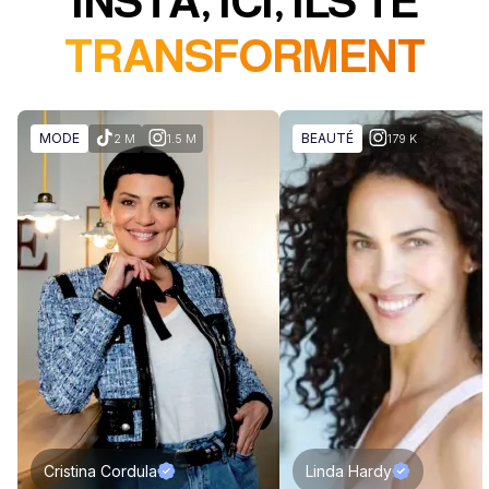
INSTA, ICI, ILS TE
TRANSFORMENT
MODE
BEAUTÉ
2 M
1.5 M
179 K
Cristina Cordula
Linda Hardy