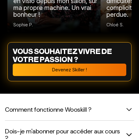
en visio depuis mon salon, sur
difficultés 
ma propre machine. Un vrai
complicité 
bonheur !
perdue.
Sophie P.
Chloé S.
VOUS SOUHAITEZ VIVRE DE
VOTRE PASSION ?
Devenez Skiller !
Comment fonctionne Wooskill ?
Dois-je m'abonner pour accéder aux cours
?