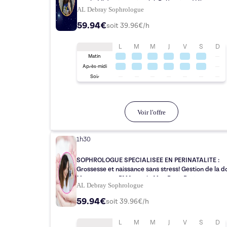
esprit, Libère ton potentiel: Relève tes défis
AL Debray Sophrologue
59.94€
soit
39.96
€/h
L
M
M
J
V
S
D
Matin
Après-midi
Soir
Voir l'offre
1h30
SOPHROLOGUE SPECIALISEE EN PERINATALITE :
Grossesse et naissance sans stress! Gestion de la douleur
Mon parcours PMA serein Mon Post -Partum au top
AL Debray Sophrologue
59.94€
soit
39.96
€/h
L
M
M
J
V
S
D