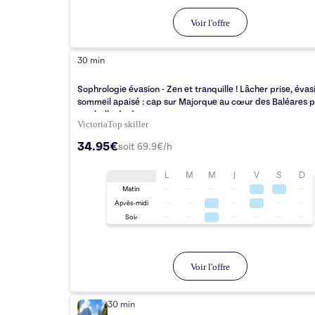
Voir l'offre
30 min
Sophrologie évasion - Zen et tranquille ! Lâcher prise, évas
sommeil apaisé : cap sur Majorque au cœur des Baléares 
une bulle de douceur
Victoria
Top
skiller
34.95€
soit
69.9
€/h
L
M
M
J
V
S
D
Matin
Après-midi
Soir
Voir l'offre
30 min