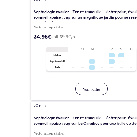
Sophrologie évasion - Zen et tranquille ! Lâcher prise, évas
sommeil apaisé : cap sur un magnifique jardin pour se res
en profondeur
Victoria
Top
skiller
34.95€
soit
69.9
€/h
L
M
M
J
V
S
D
Matin
Après-midi
Soir
Voir l'offre
30 min
Sophrologie évasion - Zen et tranquille ! Lâcher prise, évas
sommeil apaisé : cap sur les Caraïbes pour une bulle de d
Victoria
Top
skiller