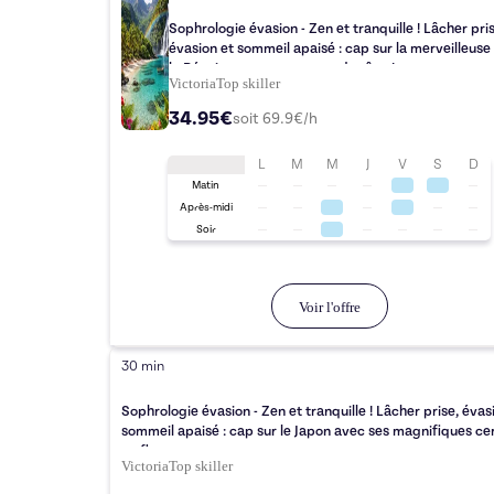
Sophrologie évasion - Zen et tranquille ! Lâcher pri
évasion et sommeil apaisé : cap sur la merveilleuse 
la Réunion pour un voyage de rêve !
Victoria
Top
skiller
34.95€
soit
69.9
€/h
L
M
M
J
V
S
D
Matin
Après-midi
Soir
Voir l'offre
30 min
Sophrologie évasion - Zen et tranquille ! Lâcher prise, évas
sommeil apaisé : cap sur le Japon avec ses magnifiques cer
en fleurs
Victoria
Top
skiller