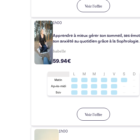
Voir l'offre
1h00
Apprendre à mieux gérer son sommeil, ses émot
son anxiété au quotidien grâce à la Sophrologie.
Isabelle
59.94€
L
M
M
J
V
S
D
Matin
Après-midi
Soir
Voir l'offre
1h00