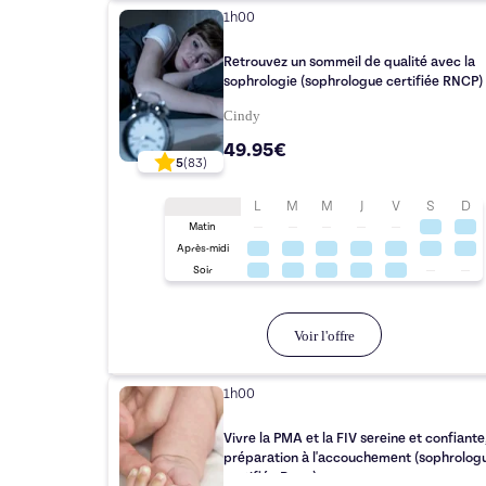
1h00
Retrouvez un sommeil de qualité avec la
sophrologie (sophrologue certifiée RNCP)
Cindy
49.95€
5
(
83
)
L
M
M
J
V
S
D
Matin
Après-midi
Soir
Voir l'offre
1h00
Vivre la PMA et la FIV sereine et confiante
préparation à l'accouchement (sophrolog
certifiée Rncp)