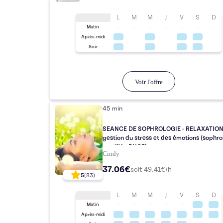
L
M
M
J
V
S
D
Matin
Après-midi
Soir
Voir l'offre
45 min
SEANCE DE SOPHROLOGIE - RELAXATION
gestion du stress et des émotions (sophrologue
certifiée RNCP)
Cindy
37.06€
soit
49.41
€/h
5
(
83
)
L
M
M
J
V
S
D
Matin
Après-midi