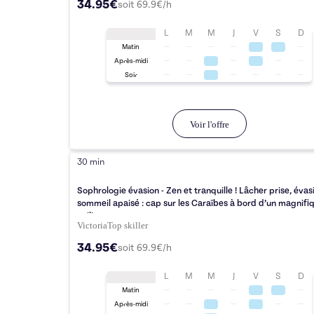
34.95€
soit
69.9
€/h
L
M
M
J
V
S
D
Matin
Après-midi
Soir
Voir l'offre
30 min
Sophrologie évasion - Zen et tranquille ! Lâcher prise, évas
sommeil apaisé : cap sur les Caraïbes à bord d’un magnifi
voilier
Victoria
Top
skiller
34.95€
soit
69.9
€/h
L
M
M
J
V
S
D
Matin
Après-midi