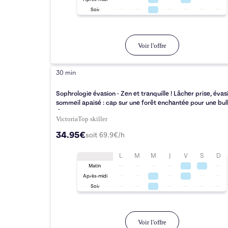
Soir
Voir l'offre
30 min
Sophrologie évasion - Zen et tranquille ! Lâcher prise, évas
sommeil apaisé : cap sur une forêt enchantée pour une bul
douceur
Victoria
Top
skiller
34.95€
soit
69.9
€/h
L
M
M
J
V
S
D
Matin
Après-midi
Soir
Voir l'offre