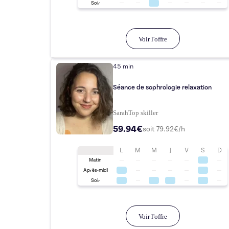
Soir
Voir l'offre
45 min
Séance de sophrologie relaxation
Sarah
Top
skiller
59.94€
soit
79.92
€/h
L
M
M
J
V
S
D
Matin
Après-midi
Soir
Voir l'offre