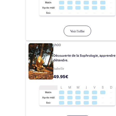
Matin
Après-midi
Soir
Voir l'offre
1h00
Découverte de la Sophrologie, apprendre 
détendre.
Isabelle
49.95€
L
M
M
J
V
S
D
Matin
Après-midi
Soir