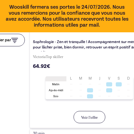
Wooskill fermera ses portes le 24/07/2026. Nous
vous remercions pour la confiance que vous nous
avez accordée. Nos utilisateurs recevront toutes les
informations utiles par mail.
1h00
ier par
Sophrologie - Zen et tranquille ! Accompagnement sur-me
pour lâcher prise, bien dormir, retrouver un esprit positif a
quotidien
Victoria
Top
skiller
64.92€
L
M
M
J
V
S
D
Matin
Après-midi
Soir
Voir l'offre
30 min