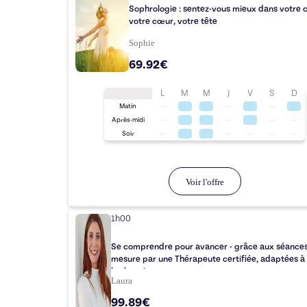
Sophrologie : sentez-vous mieux dans votre 
votre cœur, votre tête
Sophie
69.92€
L
M
M
J
V
S
D
Matin
Après-midi
Soir
Voir l'offre
1h00
Se comprendre pour avancer - grâce aux séances sur
mesure par une Thérapeute certifiée, adaptées à
les besoins
Laura
99.89€