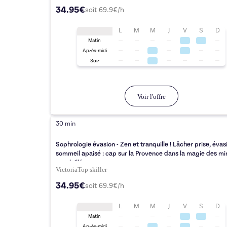
34.95€
soit
69.9
€/h
L
M
M
J
V
S
D
Matin
Après-midi
Soir
Voir l'offre
30 min
Sophrologie évasion - Zen et tranquille ! Lâcher prise, évas
sommeil apaisé : cap sur la Provence dans la magie des m
ensoleillés
Victoria
Top
skiller
34.95€
soit
69.9
€/h
L
M
M
J
V
S
D
Matin
Après-midi