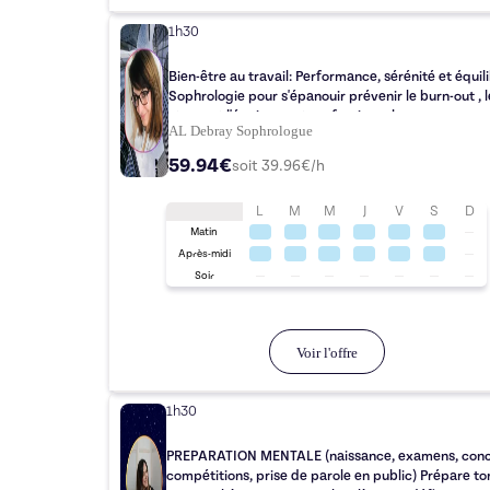
1h30
Bien-être au travail: Performance, sérénité et équil
Sophrologie pour s'épanouir prévenir le burn-out , l
stress et l'épuisement professionnel
AL Debray Sophrologue
59.94€
soit
39.96
€/h
L
M
M
J
V
S
D
Matin
Après-midi
Soir
Voir l'offre
1h30
PREPARATION MENTALE (naissance, examens, conc
compétitions, prise de parole en public) Prépare to