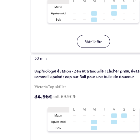
L
M
M
J
V
S
D
Matin
Après-midi
Soir
Voir l'offre
30 min
Sophrologie évasion - Zen et tranquille ! Lâcher prise, évas
sommeil apaisé : cap sur Bali pour une bulle de douceur
Victoria
Top
skiller
34.95€
soit
69.9
€/h
L
M
M
J
V
S
D
Matin
Après-midi
Soir