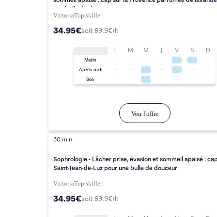
sommeil apaisé : cap sur la Provence parfumée de lavande
une bulle de douceur
Victoria
Top
skiller
34.95€
soit
69.9
€/h
L
M
M
J
V
S
D
Matin
Après-midi
Soir
Voir l'offre
30 min
Sophrologie - Lâcher prise, évasion et sommeil apaisé : cap
Saint-Jean-de-Luz pour une bulle de douceur
Victoria
Top
skiller
34.95€
soit
69.9
€/h