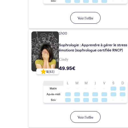
Soir
Voir l'offre
1h00
Sophrologie : Apprendre à gérer le stress 
émotions (sophrologue certifiée RNCP)
Cindy
49.95€
5
(
83
)
L
M
M
J
V
S
D
Matin
Après-midi
Soir
Voir l'offre