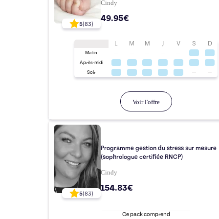
Cindy
49.95€
5
(
83
)
L
M
M
J
V
S
D
Matin
Après-midi
Soir
Voir l'offre
Programme gestion du stress sur mesure
(sophrologue certifiée RNCP)
Cindy
154.83€
5
(
83
)
Ce pack comprend