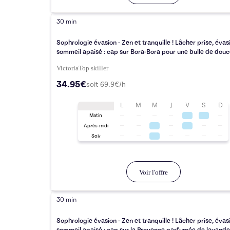
30 min
Sophrologie évasion - Zen et tranquille ! Lâcher prise, évas
sommeil apaisé : cap sur Bora-Bora pour une bulle de douc
Victoria
Top
skiller
34.95€
soit
69.9
€/h
L
M
M
J
V
S
D
Matin
Après-midi
Soir
Voir l'offre
30 min
Sophrologie évasion - Zen et tranquille ! Lâcher prise, évas