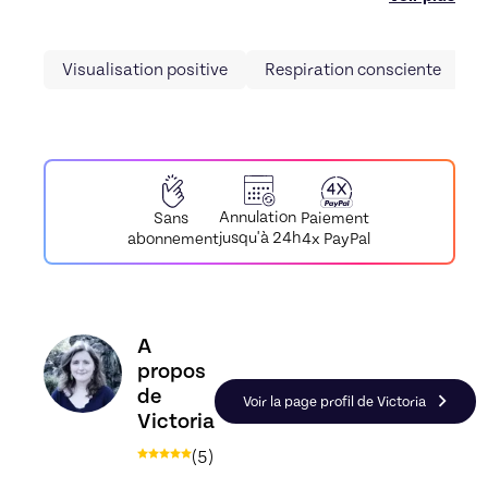
Visualisation positive
Respiration consciente
R
Annulation
Paiement
Sans
jusqu'à 24h
4x PayPal
abonnement
Découvrez le profil de Victoria, Skiller en Sophro
A
propos
de
Voir la page profil de Victoria
Victoria
(
5
)