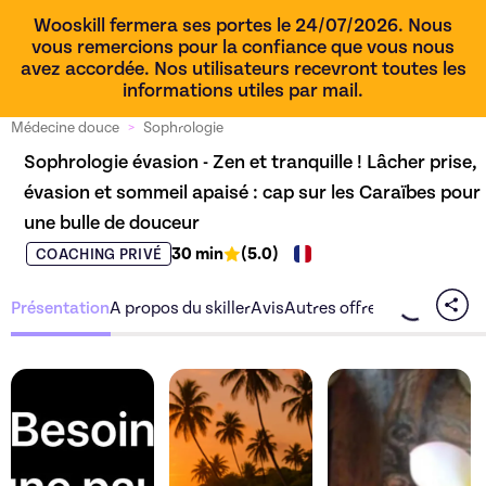
Wooskill fermera ses portes le 24/07/2026. Nous
vous remercions pour la confiance que vous nous
avez accordée. Nos utilisateurs recevront toutes les
informations utiles par mail.
Médecine douce
>
Sophrologie
Sophrologie évasion - Zen et tranquille ! Lâcher prise, 
évasion et sommeil apaisé : cap sur les Caraïbes pour 
une bulle de douceur
30 min
(
5.0
)
COACHING PRIVÉ
Présentation
A propos du skiller
Avis
Autres offres du skiller
Découvrez l'offre
Sophrologie évasion - Zen
Découvrez l'offre
Sop