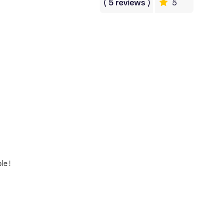
(
5
reviews
)
5
e ! 