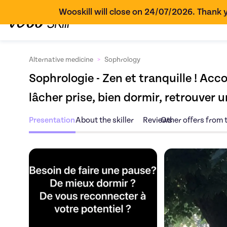
Wooskill will close on 24/07/2026. Thank y
Alternative medicine
>
Sophrology
Sophrologie - Zen et tranquille ! A
lâcher prise, bien dormir, retrouver u
Presentation
About the skiller
Reviews
Other offers from t
Discover the offe