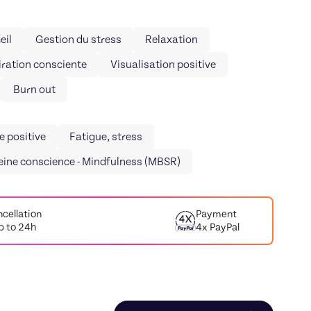
eil
Gestion du stress
Relaxation
ration consciente
Visualisation positive
Burn out
e positive
Fatigue, stress
eine conscience - Mindfulness (MBSR)
cellation
Payment
p to 24h
4x PayPal
hrologie