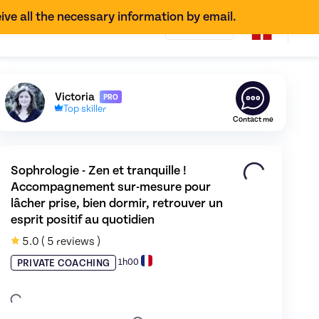
ive all the necessary information by email.
EN
Discover the profile of
Victoria
,
Skiller in
Sophrologie
Victoria
PRO
Top skiller
Contact me
Sophrologie - Zen et tranquille ! 
Accompagnement sur-mesure pour 
lâcher prise, bien dormir, retrouver un 
 lâcher prise, bien dormir, retrouver un esprit positif au quotid
ille ! Accompagnement sur-mesure pour lâcher prise, bien dormir, 
esprit positif au quotidien
5.0
( 5 reviews )
1h00
PRIVATE COACHING