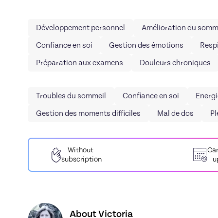
Développement personnel
Amélioration du somm
Confiance en soi
Gestion des émotions
Respi
Préparation aux examens
Douleurs chroniques
Troubles du sommeil
Confiance en soi
Energi
Gestion des moments difficiles
Mal de dos
Pl
Without
Can
subscription
u
Discover the profile of Victoria, Skiller in Sop
About Victoria