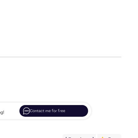
Contact me for free
ng!