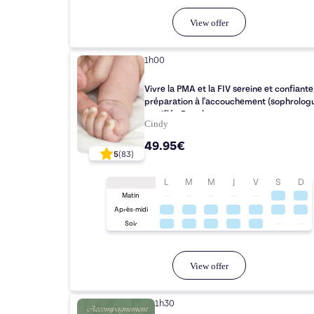
View offer
1h00
Vivre la PMA et la FIV sereine et confiante
préparation à l'accouchement (sophrolog
certifiée Rncp)
Cindy
49.95€
5
(
83
)
L
M
M
J
V
S
D
Matin
Après-midi
Soir
View offer
1h30