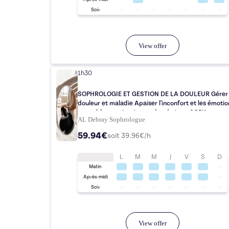
Soir
View offer
1h30
SOPHROLOGIE ET GESTION DE LA DOULEUR Gérer 
douleur et maladie Apaiser l'inconfort et les émotio
acouphènes, migraine, endométriose, SOPK
AL Debray Sophrologue
59.94€
soit
39.96
€/h
L
M
M
J
V
S
D
Matin
Après-midi
Soir
View offer