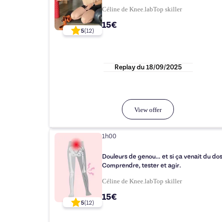
Céline de Knee.lab
Top
skiller
15€
5
(
12
)
Replay du
18/09/2025
View offer
1h00
Douleurs de genou… et si ça venait du dos
Comprendre, tester et agir.
Céline de Knee.lab
Top
skiller
15€
5
(
12
)