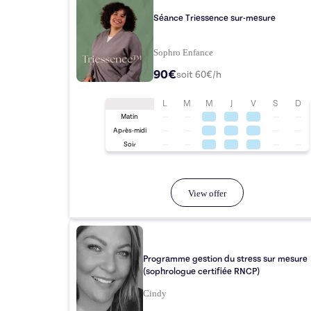
Séance Triessence sur-mesure
Sophro Enfance
90€
soit
60
€/h
L
M
M
J
V
S
D
Matin
Après-midi
Soir
View offer
Programme gestion du stress sur mesure
(sophrologue certifiée RNCP)
Cindy