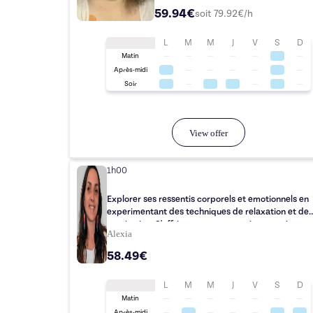
59.94€
soit
79.92
€/h
L
M
M
J
V
S
D
Matin
Après-midi
Soir
View offer
1h00
Explorer ses ressentis corporels et emotionnels en
experimentant des techniques de relaxation et de
respiration. S'offrir un voyage en soi, pour soi.
Alexia
58.49€
L
M
M
J
V
S
D
Matin
Après-midi