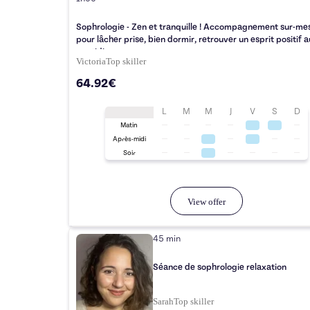
Sophrologie - Zen et tranquille ! Accompagnement sur-me
pour lâcher prise, bien dormir, retrouver un esprit positif a
quotidien
Victoria
Top
skiller
64.92€
L
M
M
J
V
S
D
Matin
Après-midi
Soir
View offer
45 min
Séance de sophrologie relaxation
Sarah
Top
skiller