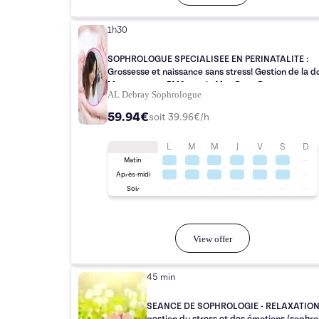
1h30
SOPHROLOGUE SPECIALISEE EN PERINATALITE :
Grossesse et naissance sans stress! Gestion de la douleur
Mon parcours PMA serein Mon Post -Partum au top
AL Debray Sophrologue
59.94€
soit
39.96
€/h
L
M
M
J
V
S
D
Matin
Après-midi
Soir
View offer
45 min
SEANCE DE SOPHROLOGIE - RELAXATION