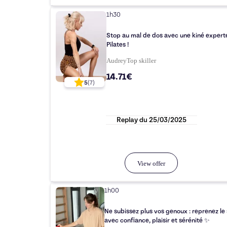
1h30
Stop au mal de dos avec une kiné expert
Pilates !
Audrey
Top
skiller
14.71€
5
(
7
)
Replay du
25/03/2025
View offer
1h00
Ne subissez plus vos genoux : reprenez le
avec confiance, plaisir et sérénité ✨