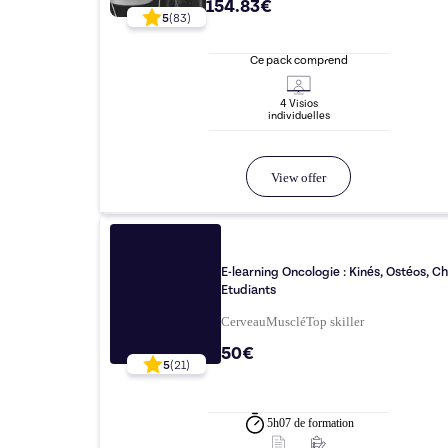
154.83€
5
(
83
)
Ce pack comprend
4
Visio
s
individuelle
s
View offer
E-learning Oncologie : Kinés, Ostéos, Ch
Etudiants
CerveauMusclé
Top
skiller
50€
5
(
21
)
5h07
de formation