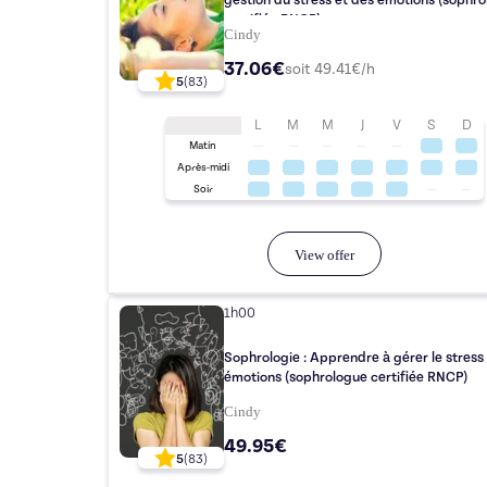
gestion du stress et des émotions (sophrologue
certifiée RNCP)
Cindy
37.06€
soit
49.41
€/h
5
(
83
)
L
M
M
J
V
S
D
Matin
Après-midi
Soir
View offer
1h00
Sophrologie : Apprendre à gérer le stress 
émotions (sophrologue certifiée RNCP)
Cindy
49.95€
5
(
83
)