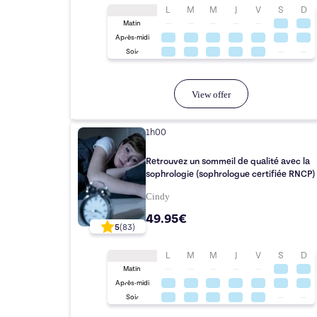
L
M
M
J
V
S
D
Matin
Après-midi
Soir
View offer
1h00
Retrouvez un sommeil de qualité avec la
sophrologie (sophrologue certifiée RNCP)
Cindy
49.95€
5
(
83
)
L
M
M
J
V
S
D
Matin
Après-midi
Soir