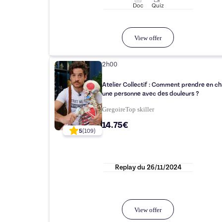
Doc
Quiz
View offer
2h00
Atelier Collectif : Comment prendre en c
une personne avec des douleurs ?
Gregoire
Top
skiller
14.75€
5
(
109
)
Replay du
26/11/2024
View offer