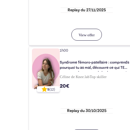
Replay du
27/11/2025
View offer
1h00
Syndrome fémoro-patellaire : comprends
pourquoi tu as mal, découvre ce qui TE
correspond et apprends les bons exercice
Céline de Knee.lab
Top
skiller
20€
5
(
12
)
Replay du
30/10/2025