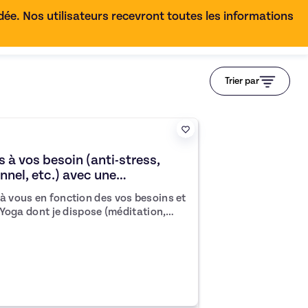
e. Nos utilisateurs recevront toutes les informations
FR
Trier par
 à vos besoin (anti-stress,
nel, etc.) avec une
 à vous en fonction des vos besoins et
u Yoga dont je dispose (méditation,
ga, nidra). Je prendrai en
 et vos besoins particuliers à chaque
ent pour que vous puissiez développer
que personnelle. Au plaisir de vous rencontrer sur le tapis !