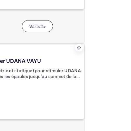
 Venez vivre l'expérience du bien-être
ante et dynamique.
Voir l'offre
uler UDANA VAYU
rie et statique) pour stimuler UDANA
uis les épaules jusqu'au sommet de la
nghana (apaisement) Permet de
 et agilité au niveau du mental