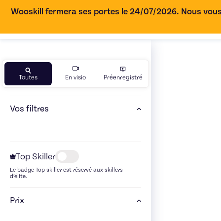
Wooskill fermera ses portes le 24/07/2026. Nous vous
Toutes
En visio
Préenregistré
Vos filtres
Top Skiller
Le badge Top skiller est réservé aux skillers
d’élite.
Prix