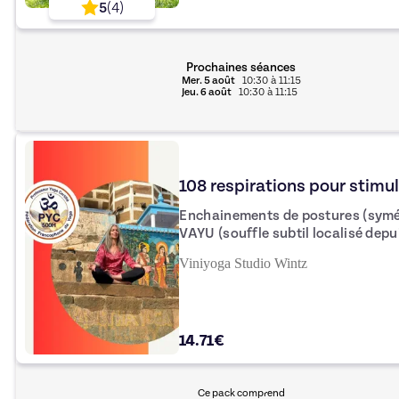
5
(
4
)
pause bénéfique en pleine journée.
avec notre communauté bienveill
Prochaines séances
Mer.
5 août
10:30
à
11:15
Jeu.
6 août
10:30
à
11:15
108 respirations pour stim
Enchainements de postures (symét
VAYU (souffle subtil localisé dep
tête) Caractère de la séance: la
Viniyoga Studio Wintz
retrouver de la vitalité, souplesse
14.71€
Ce pack comprend