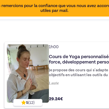
 remercions pour la confiance que vous nous avez accordé
utiles par mail.
1h00
Cours de Yoga personnalisés
force, développement person
professeure certifiée +500h
Je propose des cours qui s'adapte
objectifs en utilisant les outils d
exercices de respiration, hatha, yin, ashtan
Laurie
compte vos dispositions physiques
séance. Après chaque séance j'ai l'habitude de donner des exercices
pour ceux et celles qui le souhait
29.24€
votre prati
5
(
12
)