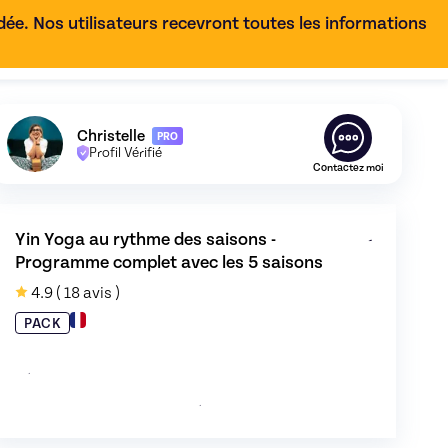
e. Nos utilisateurs recevront toutes les informations
FR
Découvrez le profil de
Christelle
,
Skiller en
Yin Yoga
Christelle
PRO
Profil Vérifié
Contactez moi
Yin Yoga au rythme des saisons - 
Programme complet avec les 5 saisons
saisons
ons - Programme complet avec les 5 saisons
de Christelle - image 0
de Christelle - image
4.9
( 18 avis )
PACK