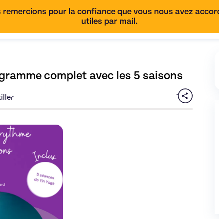
 remercions pour la confiance que vous nous avez accordé
utiles par mail.
ogramme complet avec les 5 saisons
iller
Yin Yoga au rythme des saisons - Programme complet avec les 5 
Découvrez l'offre
Yin Yoga au rythme des sais