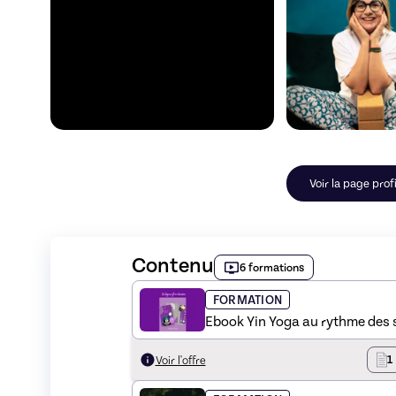
Voir la page profi
Contenu
6 formations
FORMATION
Ebook Yin Yoga au rythme des 
1
Voir l'offre