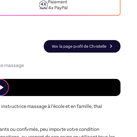
Paiement
4x PayPal
n Yoga
Voir la page profil de Christelle
ice massage
nstructrice massage à l’école et en famille, thaï 
ants ou confirmés, peu importe votre condition 
sations, au respect de son corps en utilisant tous les 