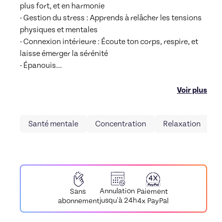
plus fort, et en harmonie  

- Gestion du stress : Apprends à relâcher les tensions 
physiques et mentales  

- Connexion intérieure : Écoute ton corps, respire, et 
laisse émerger la sérénité  

- Épanouis
...
Voir plus
Santé mentale
Concentration
Relaxation
Y
Annulation
Paiement
Sans
jusqu'à 24h
4x PayPal
abonnement