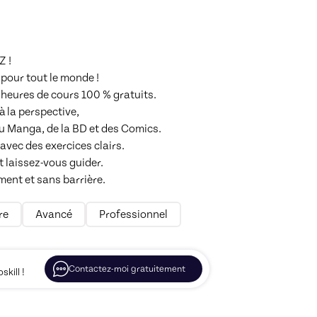
 !

our tout le monde !

 heures de cours 100 % gratuits.

à la perspective,

u Manga, de la BD et des Comics.

vec des exercices clairs.

laissez-vous guider.

ent et sans barrière.
re
Avancé
Professionnel
Contactez-moi gratuitement
kill !