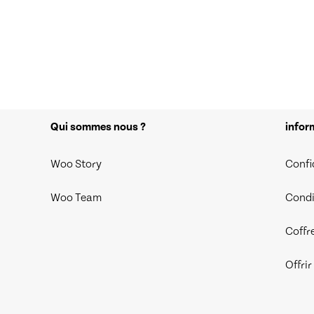
Qui sommes nous ?
infor
Woo Story
Confi
Woo Team
Condi
Coffr
Offri