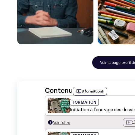
Voir la page profil d
Contenu
8 formations
FORMATION
Initiation à l'encrage des dess
1
Voir l'offre