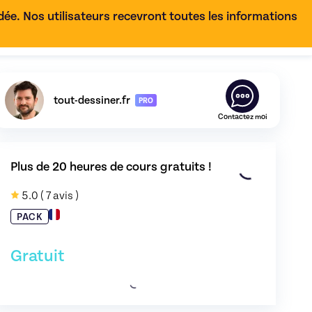
e. Nos utilisateurs recevront toutes les informations
FR
Découvrez le profil de
tout-dessiner.fr
,
Skiller en
Design
tout-dessiner.fr
PRO
Contactez moi
Plus de 20 heures de cours gratuits !
atuits !
de tout-dessiner.fr - image 1
5.0
( 7 avis )
PACK
Gratuit