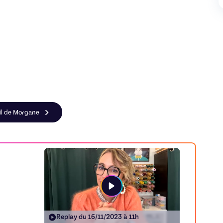
fil de Morgane
Replay du
16/11/2023 à 11h