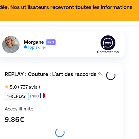
e. Nos utilisateurs recevront toutes les informations
FR
Découvrez le profil de
Morgane
,
Skiller en
Autres - Do it
Morgane
PRO
Top skiller
Contactez moi
REPLAY : 
Couture : L'art des raccords 🪡
5.0
( 737 avis )
REPLAY
1h00
Accès illimité
9.86
€