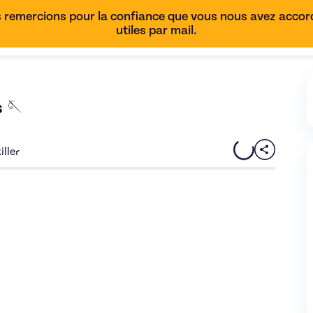
 remercions pour la confiance que vous nous avez accordé
utiles par mail.
s 🪡
iller
uture : L'art des raccords 🪡
de Morgane - image 0