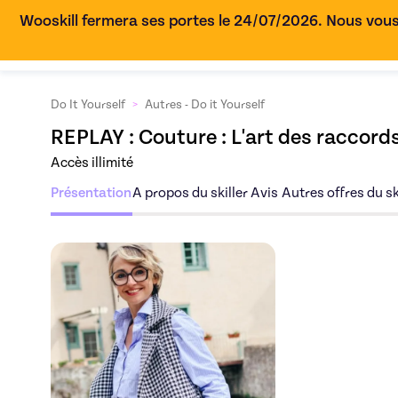
Wooskill fermera ses portes le 24/07/2026. Nous vous
Do It Yourself
>
Autres - Do it Yourself
REPLAY : 
Couture : L'art des raccord
Accès illimité
Présentation
A propos du skiller
Avis
Autres offres du sk
Découvrez l'offre
Co