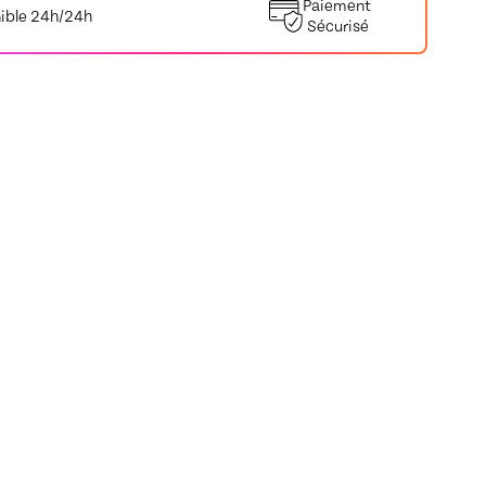
Paiement
ible 24h/24h
Sécurisé
ts 🧵
de
Morgane