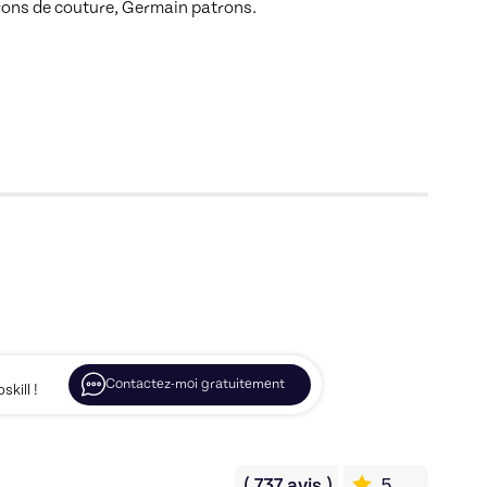
ons de couture, Germain patrons. 

Contactez-moi gratuitement
kill !
(
737
avis
)
5