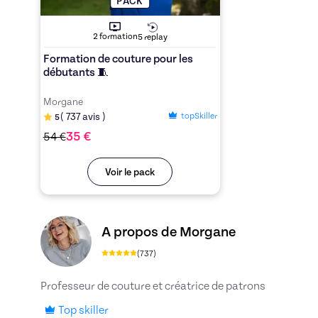
PACK
2
formation
5
replay
Formation de couture pour les
débutants 🧵
Morgane
topSkiller
(
737
avis
)
5
35
€
54
€
Voir le pack
Découvrez le profil de Morgane, Skiller en Autr
A propos de Morgane
(
737
)
Professeur de couture et créatrice de patrons
Top skiller