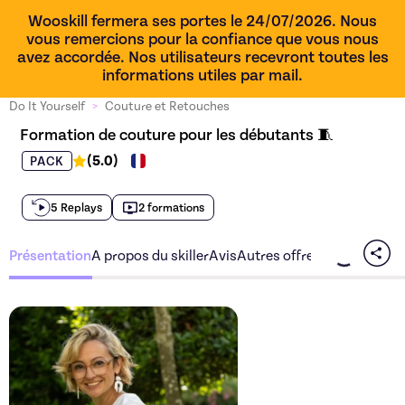
Wooskill fermera ses portes le 24/07/2026. Nous
vous remercions pour la confiance que vous nous
avez accordée. Nos utilisateurs recevront toutes les
informations utiles par mail.
Do It Yourself
>
Couture et Retouches
Formation de couture pour les débutants 🧵
(
5.0
)
PACK
5 Replays
2 formations
Présentation
A propos du skiller
Avis
Autres offres du skiller
Découvrez l'offre
Formatio