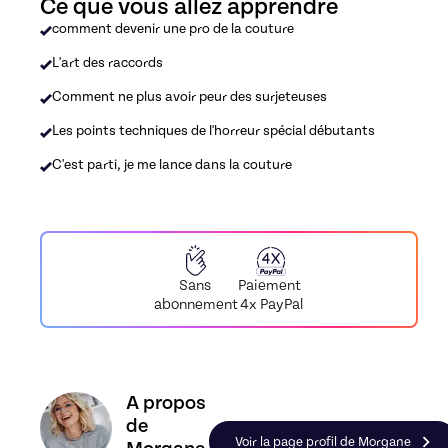
Ce que vous allez apprendre
comment devenir une pro de la couture
L'art des raccords
Comment ne plus avoir peur des surjeteuses
Les points techniques de l'horreur spécial débutants
C'est parti, je me lance dans la couture
Paiement
Sans
4x PayPal
abonnement
Découvrez le profil de Morgane, Skiller en Cout
A propos
de
Voir la page profil de Morgane