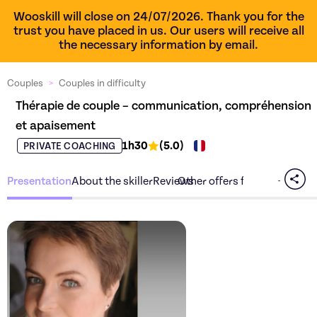
Wooskill will close on 24/07/2026. Thank you for the
trust you have placed in us. Our users will receive all
the necessary information by email.
Couples
>
Couples in difficulty
Thérapie de couple – communication, compréhension 
et apaisement
1h30
(
5.0
)
PRIVATE COACHING
Presentation
About the skiller
Reviews
Other offers from the skiller
Discover the offer
Thérapi