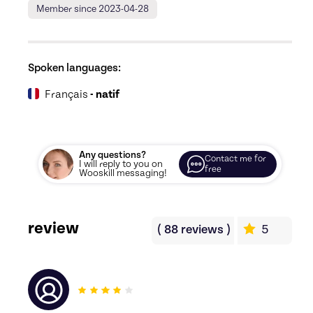
Member since 2023-04-28
Spoken languages:
Français
- natif
Any questions?
Contact me for
I will reply to you on
free
Wooskill messaging!
review
(
88
reviews
)
5