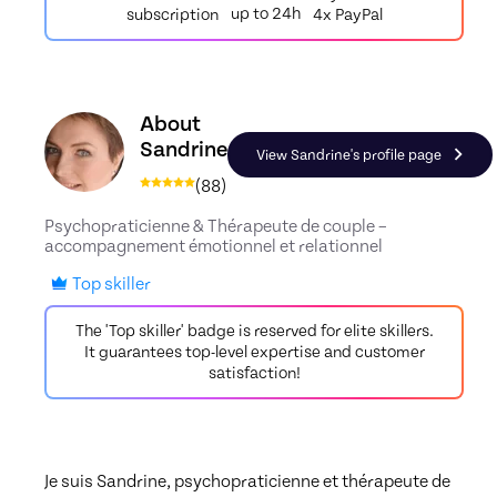
up to 24h
4x PayPal
subscription
Discover the profile of Sandrine, Skiller in Couple
About
Sandrine
View Sandrine's profile page
(
88
)
Psychopraticienne & Thérapeute de couple –
accompagnement émotionnel et relationnel
Top skiller
The 'Top skiller' badge is reserved for elite skillers.
It guarantees top-level expertise and customer
satisfaction!
Je suis Sandrine, psychopraticienne et thérapeute de 