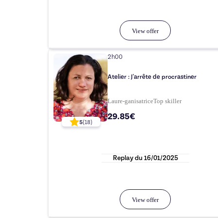
View offer
2h00
Atelier : J'arrête de procrastiner
Laure-ganisatrice
Top
skiller
29.85€
5
(
18
)
Replay du
16/01/2025
View offer