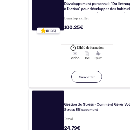
Développement personnel : "De l'intros
à l'action" pour développer des habitud
soutiennent votre réussite au quotidien 
Lena
Top
skiller
spéciale !
100.25€
5
(
103
)
13h10
de formation
Vidéo
Doc
Quiz
View offer
Gestion du Stress - Comment Gérer Vot
Stress Efficacement
Jamal
24.79€