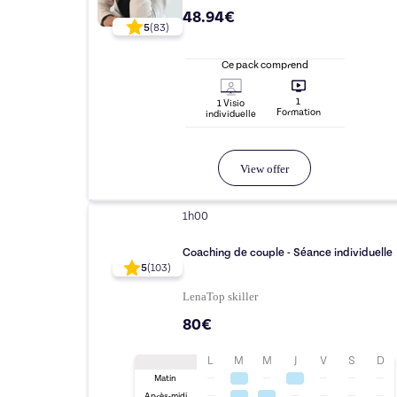
48.94€
5
(
83
)
Ce pack comprend
1
1
Visio
Formation
individuelle
View offer
1h00
Coaching de couple - Séance individuelle
5
(
103
)
Lena
Top
skiller
80€
L
M
M
J
V
S
D
Matin
Après-midi