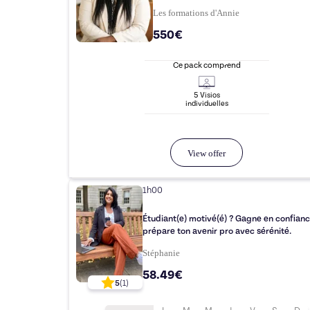
Les formations d'Annie
550€
Ce pack comprend
5
Visio
s
individuelle
s
View offer
1h00
Étudiant(e) motivé(é) ? Gagne en confianc
prépare ton avenir pro avec sérénité.
Stéphanie
58.49€
5
(
1
)