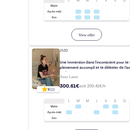
L
M
M
J
V
S
D
Matin
Après-midi
Soir
View offer
1h30
Une Immersion dans l'inconscient pour te 
pleinement accompli et te délester de l'an
et du stress.
Anne Laure
300.61€
soit
200.41
€/h
5
(
11
)
L
M
M
J
V
S
D
Matin
Après-midi
Soir