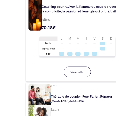
Coaching pour raviver la flamme du couple : retrouvez
la complicité, la passion et l’énergie qui ont fait vi
votre relation
Alisea
70.18€
L
M
M
J
V
S
D
Matin
Après-midi
Soir
View offer
1h00
Thérapie de couple - Pour Parler, Réparer
,Consolider, ensemble
Laura