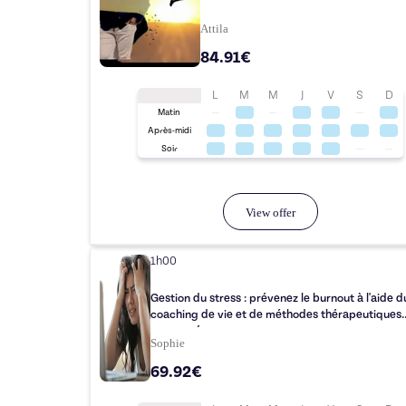
Attila
84.91€
L
M
M
J
V
S
D
Matin
Après-midi
Soir
View offer
1h00
Gestion du stress : prévenez le burnout à l'aide d
coaching de vie et de méthodes thérapeutiques
approuvées
Sophie
69.92€