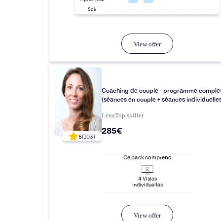
Soir
View offer
Coaching de couple - programme comple
(séances en couple + séances individuelles
Lena
Top
skiller
285€
5
(
103
)
Ce pack comprend
4
Visio
s
individuelle
s
View offer