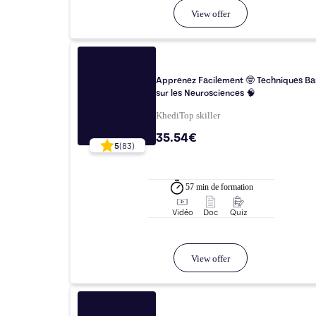
View offer
Apprenez Facilement 🤓 Techniques Ba
sur les Neurosciences 🧠
Khedi
Top
skiller
35.54€
5
(
83
)
57 min
de formation
Vidéo
Doc
Quiz
View offer