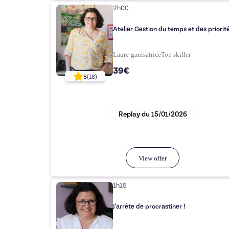
2h00
Atelier Gestion du temps et des priorit
Laure-ganisatrice
Top
skiller
39€
5
(
18
)
Replay du
15/01/2026
View offer
1h15
J'arrête de procrastiner !