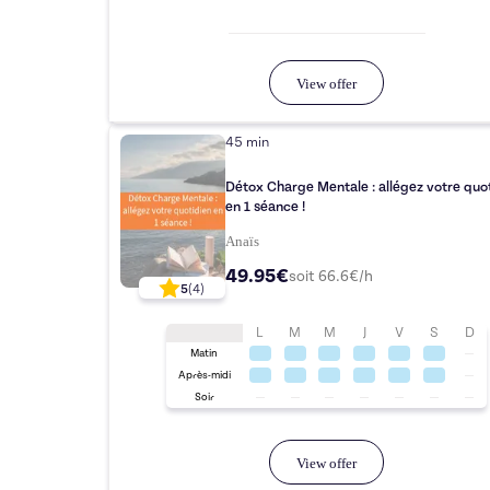
View offer
45 min
Détox Charge Mentale : allégez votre quo
en 1 séance !
Anaïs
49.95€
soit
66.6
€/h
5
(
4
)
L
M
M
J
V
S
D
Matin
Après-midi
Soir
View offer