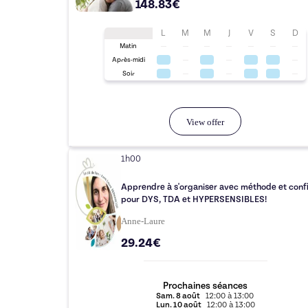
148.83€
L
M
M
J
V
S
D
Matin
Après-midi
Soir
View offer
1h00
Apprendre à s'organiser avec méthode et conf
pour DYS, TDA et HYPERSENSIBLES!
Anne-Laure
29.24€
Prochaines séances
Sam.
8 août
12:00
à
13:00
Lun.
10 août
12:00
à
13:00