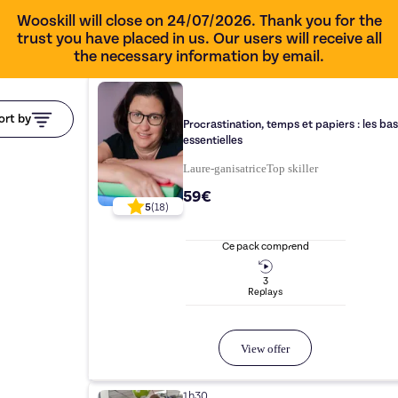
Wooskill will close on 24/07/2026. Thank you for the
trust you have placed in us. Our users will receive all
the necessary information by email.
ort by
Procrastination, temps et papiers : les ba
essentielles
Laure-ganisatrice
Top
skiller
59€
5
(
18
)
Ce pack comprend
3
Replay
s
View offer
1h30