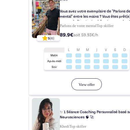
Vous avez votre exemplaire de "Parlons d
mental" entre les mains ? Vous êtes prêt(e
passer de l'inspiration à l'action concrète 
Parlons de votre mental
Top
skiller
89.9€
soit
59.93
€/h
5
(
6
)
L
M
M
J
V
S
D
Matin
Après-midi
Soir
View offer
✨ 1 Séance Coaching Personnalisé basé su
Neurosciences 🧠 🚀
Khedi
Top
skiller