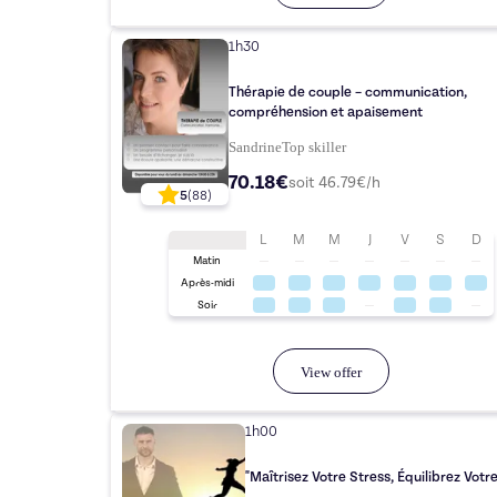
1h30
Thérapie de couple – communication,
compréhension et apaisement
Sandrine
Top
skiller
70.18€
soit
46.79
€/h
5
(
88
)
L
M
M
J
V
S
D
Matin
Après-midi
Soir
View offer
1h00
"Maîtrisez Votre Stress, Équilibrez Votre