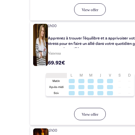
View offer
1h00
Apprenez à trouver l'équilibre et a apprivoiser vot
stress pour en faire un allié dans votre quotidien 
une coach certifiée.
Vanessa
69.92€
L
M
M
J
V
S
D
Matin
Après-midi
Soir
View offer
1h00