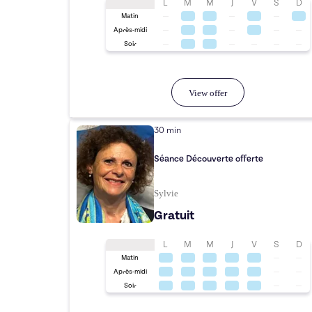
L
M
M
J
V
S
D
Matin
Après-midi
Soir
View offer
30 min
Séance Découverte offerte
Sylvie
Gratuit
L
M
M
J
V
S
D
Matin
Après-midi
Soir