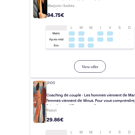
communication, désir, ennui...)
Marjorie-Andréa
94.75€
L
M
M
J
V
S
D
Matin
Après-midi
Soir
View offer
1h00
Coaching de couple - Les hommes viennent de Mars, les
femmes viennent de Vénus. Pour vous comprendre,
faire de vos difference une force.
Parnel
29.86€
L
M
M
J
V
S
D