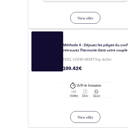
View offer
Méthode 4 : Déjouez les pièges du confl
retrouvez l'harmonie dans votre couple 
FEEL GOOD ARMY
Top
skiller
199.42€
1h39
de formation
Vidéo
Doc
Quiz
View offer