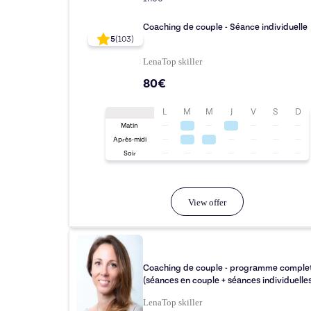
Coaching de couple - Séance individuelle
5
(
103
)
Lena
Top
skiller
80€
L
M
M
J
V
S
D
Matin
Après-midi
Soir
View offer
Coaching de couple - programme comple
(séances en couple + séances individuelles
Lena
Top
skiller