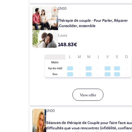
1h00
Thérapie de couple - Pour Parler, Réparer
,Consolider, ensemble
Laura
148.83€
L
M
M
J
V
S
D
Matin
Après-midi
Soir
View offer
1h00
Séances de thérapie de Couple pour faire face au
difficultés que vous rencontrez (infidélité, confian