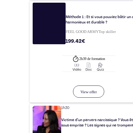
Méthode 1 : Et si vous pouviez bâtir un
harmonieux et durable ?
FEEL GOOD ARMY
Top
skiller
199.42€
2h39
de formation
Vidéo
Doc
Quiz
View offer
1h30
Victime d'un pervers narcissique ? Vous ê
sous emprise ? Les signes qui ne trompe