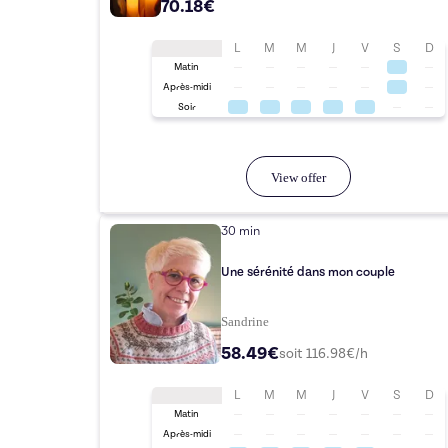
70.18€
L
M
M
J
V
S
D
Matin
Après-midi
Soir
View offer
30 min
Une sérénité dans mon couple
Sandrine
58.49€
soit
116.98
€/h
L
M
M
J
V
S
D
Matin
Après-midi