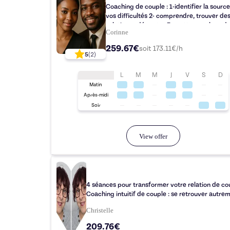
Coaching de couple : 1-identifier la source de
vos difficultés 2- comprendre, trouver de
solutions adéquates 3- mettre en place d
Corinne
actions durables
259.67€
soit
173.11
€/h
5
(
2
)
L
M
M
J
V
S
D
Matin
Après-midi
Soir
View offer
4 séances pour transformer votre relation de co
Coaching intuitif de couple : se retrouver autrem
Christelle
209.76€