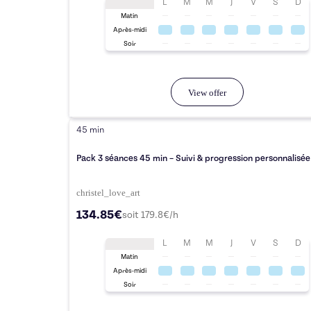
L
M
M
J
V
S
D
Matin
Après-midi
Soir
View offer
45 min
Pack 3 séances 45 min – Suivi & progression personnalisée
christel_love_art
134.85€
soit
179.8
€/h
L
M
M
J
V
S
D
Matin
Après-midi
Soir