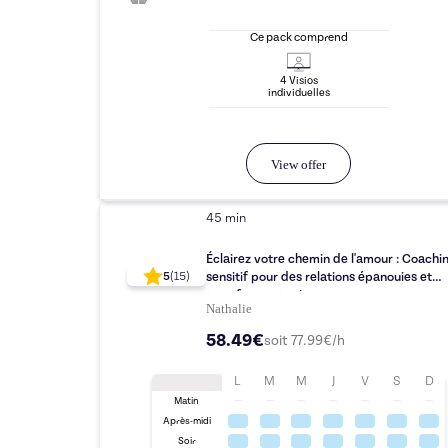
Ce pack comprend
4
Visio
s
individuelle
s
View offer
45 min
Éclairez votre chemin de l'amour : Coachi
sensitif pour des relations épanouies et
5
(
15
)
transformantes !
Nathalie
58.49€
soit
77.99
€/h
L
M
M
J
V
S
D
Matin
Après-midi
Soir