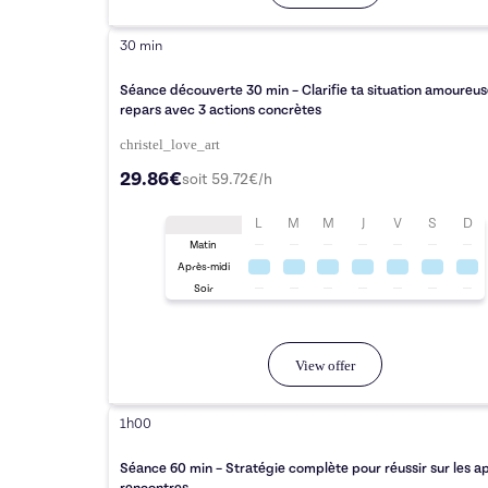
30 min
Séance découverte 30 min – Clarifie ta situation amoureus
repars avec 3 actions concrètes
christel_love_art
29.86€
soit
59.72
€/h
L
M
M
J
V
S
D
Matin
Après-midi
Soir
View offer
1h00
Séance 60 min – Stratégie complète pour réussir sur les ap