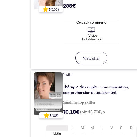
285€
5
(
103
)
Ce pack comprend
4
Visio
s
individuelle
s
View offer
1h30
Thérapie de couple – communication,
compréhension et apaisement
Sandrine
Top
skiller
70.18€
soit
46.79
€/h
5
(
88
)
L
M
M
J
V
S
D
Matin