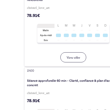
rencontres
christel_love_art
78.91€
L
M
M
J
V
S
D
Matin
Après-midi
Soir
View offer
1h00
Séance approfondie 60 min – Clarté, confiance & plan d’ac
concret
christel_love_art
78.91€