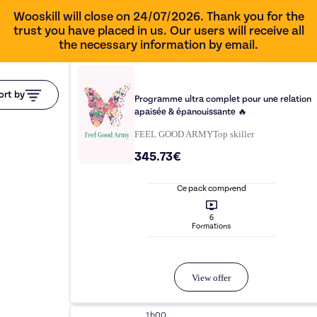
Wooskill will close on 24/07/2026. Thank you for the
trust you have placed in us. Our users will receive all
the necessary information by email.
ort by
Programme ultra complet pour une relation
apaisée & épanouissante 🔥
FEEL GOOD ARMY
Top
skiller
345.73€
Ce pack comprend
6
Formation
s
View offer
1h00