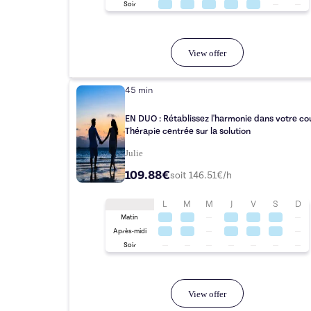
Soir
View offer
45 min
EN DUO : Rétablissez l'harmonie dans votre co
Thérapie centrée sur la solution
Julie
109.88€
soit
146.51
€/h
L
M
M
J
V
S
D
Matin
Après-midi
Soir
View offer