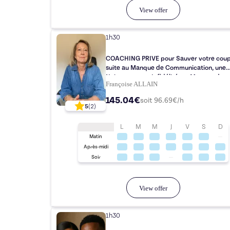
View offer
1h30
COACHING PRIVE pour Sauver votre couple
suite au Manque de Communication, une
Naissance, une Infidélité, un Manque de
Françoise ALLAIN
confiance ou toute autre raison
145.04€
soit
96.69
€/h
5
(
2
)
L
M
M
J
V
S
D
Matin
Après-midi
Soir
View offer
1h30