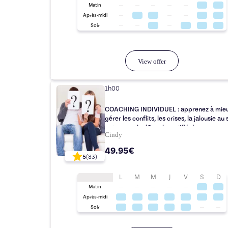
Matin
Après-midi
Soir
View offer
1h00
COACHING INDIVIDUEL : apprenez à mie
gérer les conflits, les crises, la jalousie au
votre couple. (Coach certifiée)
Cindy
49.95€
5
(
83
)
L
M
M
J
V
S
D
Matin
Après-midi
Soir