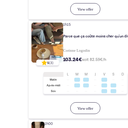
View offer
1h15
Parce que ça coûte moins cher qu'un di
Corinne Logodin
103.24€
soit
82.59
€/h
5
(
3
)
L
M
M
J
V
S
D
Matin
Après-midi
Soir
View offer
1h00