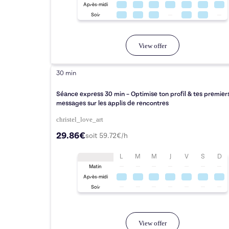
Après-midi
Soir
View offer
30 min
Séance express 30 min – Optimise ton profil & tes premier
messages sur les applis de rencontres
christel_love_art
29.86€
soit
59.72
€/h
L
M
M
J
V
S
D
Matin
Après-midi
Soir
View offer