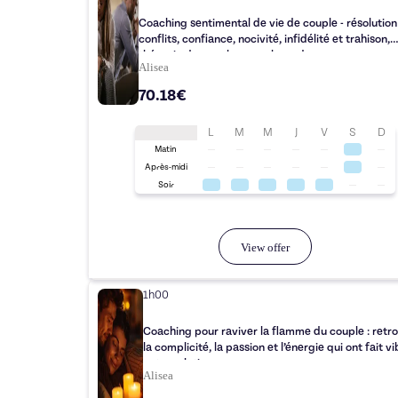
Coaching sentimental de vie de couple - résolution
conflits, confiance, nocivité, infidélité et trahison,
thérapie de couple - en solo ou duo
Alisea
70.18€
L
M
M
J
V
S
D
Matin
Après-midi
Soir
View offer
1h00
Coaching pour raviver la flamme du couple : retrouvez
la complicité, la passion et l’énergie qui ont fait vi
votre relation
Alisea