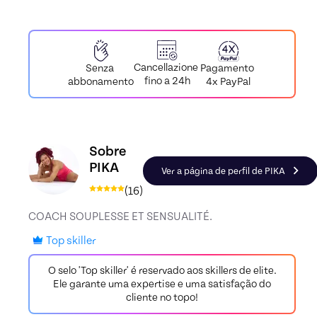
Cancellazione
Pagamento
Senza
fino a 24h
4x PayPal
abbonamento
Conheça o perfil de PIKA, Skiller em Stretching
Sobre
PIKA
Ver a página de perfil de PIKA
(
16
)
COACH SOUPLESSE ET SENSUALITÉ.
Top skiller
O selo 'Top skiller' é reservado aos skillers de elite.
Ele garante uma expertise e uma satisfação do
cliente no topo!