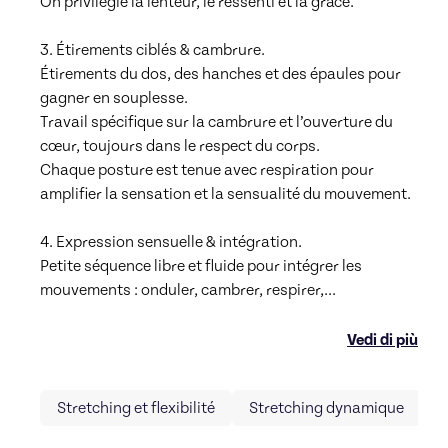
On privilégie la lenteur, le ressenti et la grâce.

3. Étirements ciblés & cambrure.

Étirements du dos, des hanches et des épaules pour 
gagner en souplesse.

Travail spécifique sur la cambrure et l’ouverture du 
cœur, toujours dans le respect du corps.

Chaque posture est tenue avec respiration pour 
amplifier la sensation et la sensualité du mouvement.

4. Expression sensuelle & intégration.

Petite séquence libre et fluide pour intégrer les 
mouvements : onduler, cambrer, respirer,
...
Vedi di più
Stretching et flexibilité
Stretching dynamique
E