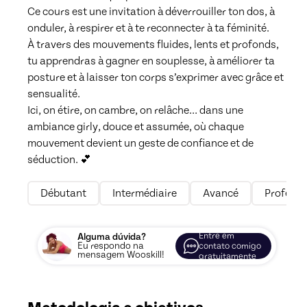
Ce cours est une invitation à déverrouiller ton dos, à 
onduler, à respirer et à te reconnecter à ta féminité.

À travers des mouvements fluides, lents et profonds, 
tu apprendras à gagner en souplesse, à améliorer ta 
posture et à laisser ton corps s’exprimer avec grâce et 
sensualité.

Ici, on étire, on cambre, on relâche… dans une 
ambiance girly, douce et assumée, où chaque 
mouvement devient un geste de confiance et de 
séduction. 💕
Débutant
Intermédiaire
Avancé
Professi
Entre em
Alguma dúvida?
Eu respondo na
contato comigo
mensagem Wooskill!
gratuitamente