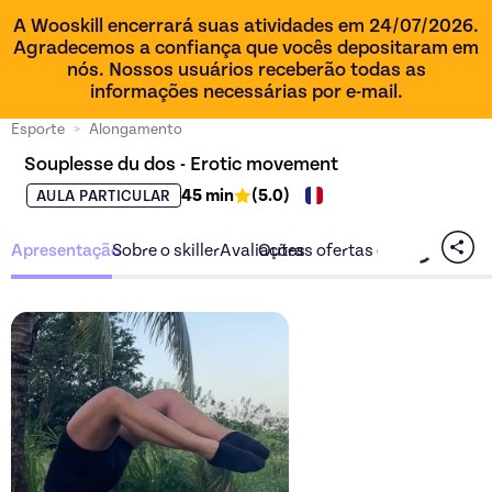
A Wooskill encerrará suas atividades em 24/07/2026.
Agradecemos a confiança que vocês depositaram em
nós. Nossos usuários receberão todas as
informações necessárias por e-mail.
Esporte
>
Alongamento
Souplesse du dos - Erotic movement
45 min
(
5.0
)
AULA PARTICULAR
Apresentação
Sobre o skiller
Avaliações
Outras ofertas do skiller
Descubra a oferta
Souples