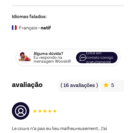
Idiomas falados:
Français
- natif
Entre em
Alguma dúvida?
Eu respondo na
contato comigo
mensagem Wooskill!
gratuitamente
avaliação
(
16
avaliações
)
5
Le cours n’a pas eu lieu malheureusement.. J’ai 