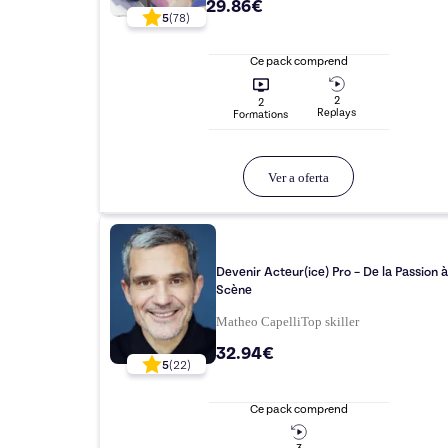
29.86€
5
(
78
)
Ce pack comprend
2
2
Replay
s
Formation
s
Ver a oferta
Devenir Acteur(ice) Pro – De la Passion à
Scène
Matheo Capelli
Top
skiller
32.94€
5
(
22
)
Ce pack comprend