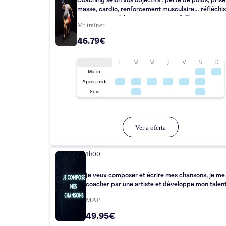
Coaching selon vos objectifs : perte de poids, prise
masse, cardio, renforcement musculaire… réfléchi
pas et passez à l’action ! TEAM MT 💪🏼
Mt trainer
46.79€
L
M
M
J
V
S
D
Matin
Après-midi
Soir
Ver a oferta
1h00
Je veux composer et écrire mes chansons, je me 
coacher par une artiste et développe mon talent
MAP
49.95€