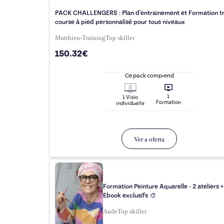
PACK CHALLENGERS : Plan d'entrainement et Formation tra
course à pied personnalisé pour tous niveaux
Matthieu-Training
Top
skiller
150.32€
Ce pack comprend
1
1
Visio
Formation
individuelle
Ver a oferta
Formation Peinture Aquarelle - 2 ateliers +
Ebook exclusifs 🎨
Aude
Top
skiller