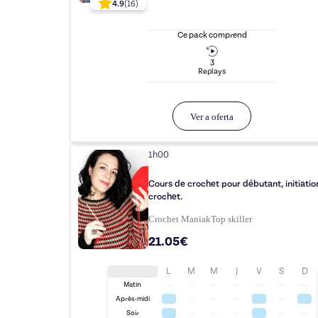
4.9
(
16
)
Ce pack comprend
3
Replay
s
Ver a oferta
1h00
Cours de crochet pour débutant, initiatio
crochet.
Crochet Maniak
Top
skiller
21.05€
L
M
M
J
V
S
D
Matin
Après-midi
Soir