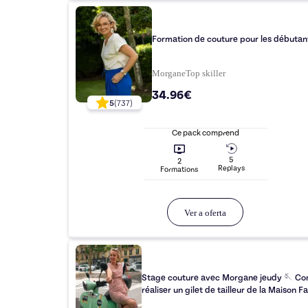
Formation de couture pour les débutan
Morgane
Top
skiller
34.96€
5
(
737
)
Ce pack comprend
5
2
Replay
s
Formation
s
Ver a oferta
Stage couture avec Morgane jeudy 🪡 C
réaliser un gilet de tailleur de la Maison F