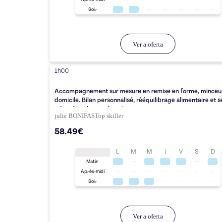
Soir
Ver a oferta
1h00
Accompagnement sur mesure en remise en forme, minceur
domicile. Bilan personnalisé, rééquilibrage alimentaire et 
adaptée selon vos besoins
julie BONIFAS
Top
skiller
58.49€
L
M
M
J
V
S
D
Matin
Après-midi
Soir
Ver a oferta