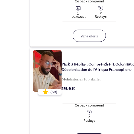
Ce pack comprend
2
1
Replay
s
Formation
Ver a oferta
Pack 3 Replay : Comprendre la Colonisatio
Décolonisation de l’Afrique Francophone
Mehdistorien
Top
skiller
19.6€
5
(
60
)
Ce pack comprend
3
Replay
s