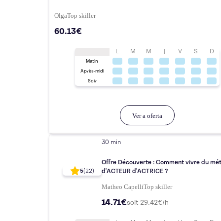
Olga
Top
skiller
60.13€
L
M
M
J
V
S
D
Matin
Après-midi
Soir
Ver a oferta
30 min
Offre Découverte : Comment vivre du mét
d'ACTEUR d'ACTRICE ?
5
(
22
)
Matheo Capelli
Top
skiller
14.71€
soit
29.42
€/h