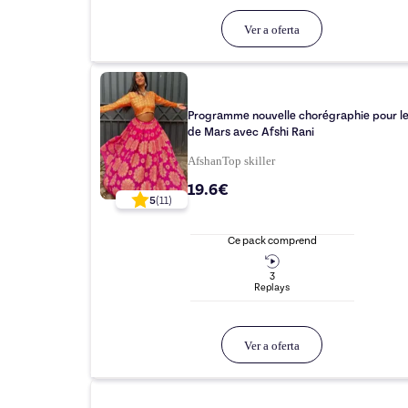
Ver a oferta
Programme nouvelle chorégraphie pour le
de Mars avec Afshi Rani
Afshan
Top
skiller
19.6€
5
(
11
)
Ce pack comprend
3
Replay
s
Ver a oferta