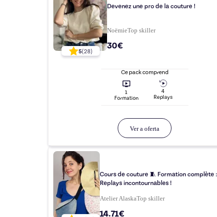
Devenez une pro de la couture !
Noëmie
Top
skiller
30€
5
(
28
)
Ce pack comprend
4
1
Replay
s
Formation
Ver a oferta
Cours de couture 🧵 Formation complète 
Replays incontournables !
Atelier Alaska
Top
skiller
14.71€