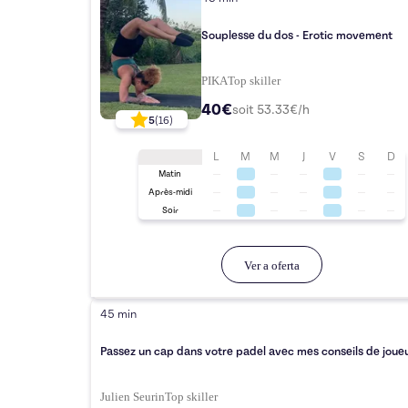
Souplesse du dos - Erotic movement
PIKA
Top
skiller
40€
soit
53.33
€/h
5
(
16
)
L
M
M
J
V
S
D
Matin
Après-midi
Soir
Ver a oferta
45 min
Passez un cap dans votre padel avec mes conseils de joueu
Julien Seurin
Top
skiller