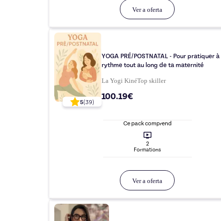
Ver a oferta
YOGA PRÉ/POSTNATAL - Pour pratiquer à 
rythme tout au long de ta maternité
La Yogi Kiné
Top
skiller
100.19€
5
(
39
)
Ce pack comprend
2
Formation
s
Ver a oferta