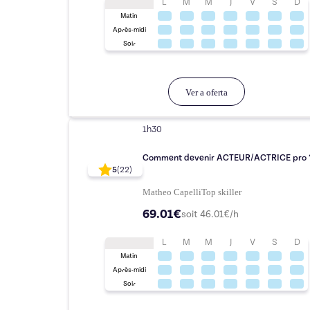
L
M
M
J
V
S
D
Matin
Après-midi
Soir
Ver a oferta
1h30
Comment devenir ACTEUR/ACTRICE pro 
5
(
22
)
Matheo Capelli
Top
skiller
69.01€
soit
46.01
€/h
L
M
M
J
V
S
D
Matin
Après-midi
Soir