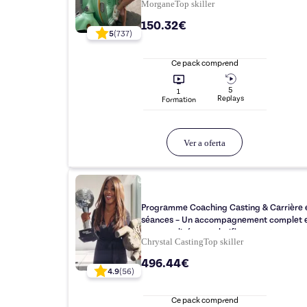
Morgane
Top
skiller
150.32€
5
(
737
)
Ce pack comprend
5
1
Replay
s
Formation
Ver a oferta
Programme Coaching Casting & Carrière 
séances – Un accompagnement complet 
personnalisé pour clarifier, structurer et r
Chrystal Casting
Top
skiller
tes castings
496.44€
4.9
(
56
)
Ce pack comprend