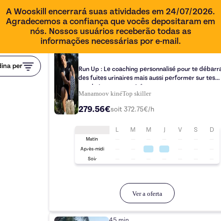
A Wooskill encerrará suas atividades em 24/07/2026.
Agradecemos a confiança que vocês depositaram em
nós. Nossos usuários receberão todas as
informações necessárias por e-mail.
45 min
ina per
Run Up : Le coaching personnalisé pour te débarr
des fuites urinaires mais aussi performer sur tes
prochaines courses ! ⛰️
Manamoov kiné
Top
skiller
279.56€
soit
372.75
€/h
L
M
M
J
V
S
D
Matin
Après-midi
Soir
Ver a oferta
45 min