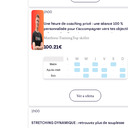
1h00
Une heure de coaching privé : une séance 100 %
personnalisée pour t'accompagner vers tes objectif
créer un plan d'entrainement sur mesure !
Matthieu-Training
Top
skiller
100.21€
L
M
M
J
V
S
D
Matin
Après-midi
Soir
Ver a oferta
1h00
STRETCHING DYNAMIQUE : retrouvez plus de souplesse