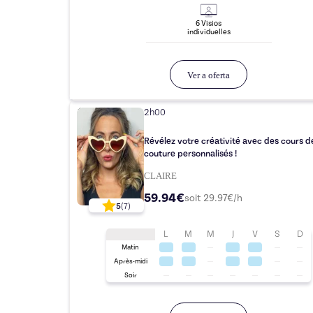
6
Visio
s
individuelle
s
Ver a oferta
2h00
Révélez votre créativité avec des cours d
couture personnalisés !
CLAIRE
59.94€
soit
29.97
€/h
5
(
7
)
L
M
M
J
V
S
D
Matin
Après-midi
Soir