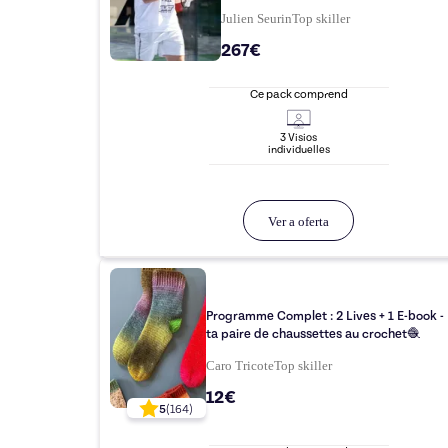
Julien Seurin
Top
skiller
267€
Ce pack comprend
3
Visio
s
individuelle
s
Ver a oferta
Programme Complet : 2 Lives + 1 E-book - 
ta paire de chaussettes au crochet🧶
Caro Tricote
Top
skiller
12€
5
(
164
)