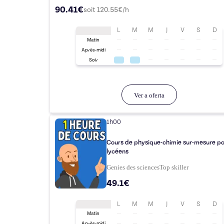
90.41€
soit
120.55
€/h
L
M
M
J
V
S
D
Matin
Après-midi
Soir
Ver a oferta
1h00
Cours de physique-chimie sur-mesure p
lycéens
Genies des sciences
Top
skiller
49.1€
L
M
M
J
V
S
D
Matin
Après-midi