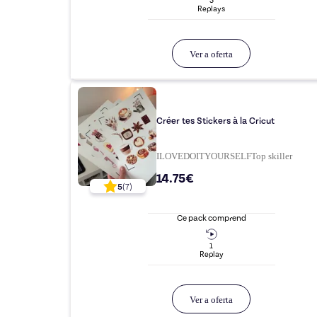
3
Replay
s
Ver a oferta
Créer tes Stickers à la Cricut
ILOVEDOITYOURSELF
Top
skiller
14.75€
5
(
7
)
Ce pack comprend
1
Replay
Ver a oferta