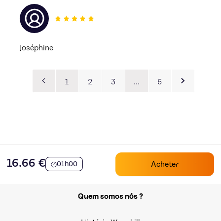
Joséphine
1
2
3
…
6
16.66
€
Acheter
01h00
Quem somos nós ?