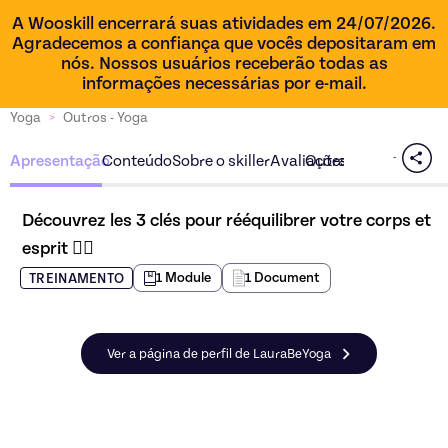
A Wooskill encerrará suas atividades em 24/07/2026.
Agradecemos a confiança que vocês depositaram em
nós. Nossos usuários receberão todas as
informações necessárias por e-mail.
Yoga
>
Outros - Yoga
Apresentação
Conteúdo
Sobre o skiller
Avaliações
Outras ofertas do sk
Découvrez les 3 clés pour rééquilibrer votre corps et 
esprit 🧘‍♀️
1
Module
1
Document
TREINAMENTO
Ver a página de perfil de LauraBeYoga