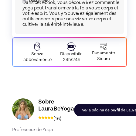
Documento
Dans cet ebook, vous découvrirez comment le
yoga peut transformer à la fois votre corps et
votre esprit. Vous y trouverez également des
outils concrets pour nourrir votre corps et
cultiver la sérénité intérieure.
Pagamento
Disponibile
Senza
Sicuro
24h/24h
abbonamento
Conheça o perfil de LauraBeYoga, Skiller em Aut
Sobre
LauraBeYoga
Ver a página de perfil de Lau
(
16
)
Professeur de Yoga