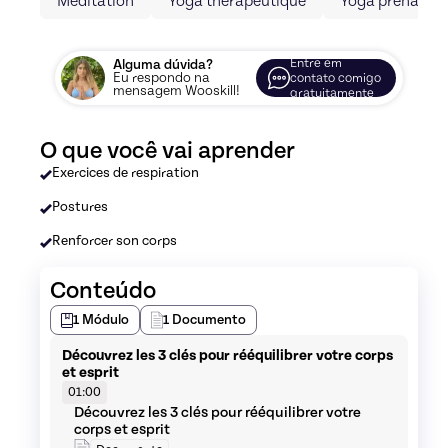
Méditation
Yoga thérapeutique
Yoga prénatal
Entre em
Alguma dúvida?
Eu respondo na
contato comigo
mensagem Wooskill!
gratuitamente
O que você vai aprender
Exercices de respiration
Postures
Renforcer son corps
Conteúdo
1
Módulo
1
Documento
Découvrez les 3 clés pour rééquilibrer votre corps
et esprit
01:00
Découvrez les 3 clés pour rééquilibrer votre
corps et esprit