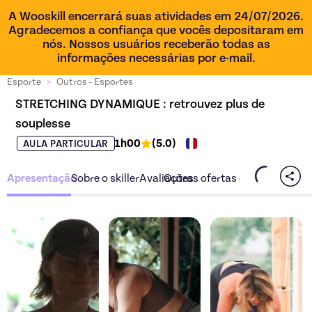
A Wooskill encerrará suas atividades em 24/07/2026.
Agradecemos a confiança que vocês depositaram em
nós. Nossos usuários receberão todas as
informações necessárias por e-mail.
Esporte
>
Outros - Esportes
STRETCHING DYNAMIQUE : retrouvez plus de 
souplesse
1h00
(
5.0
)
AULA PARTICULAR
Apresentação
Sobre o skiller
Avaliações
Outras ofertas do skiller
Descubra a oferta
STRETCHING DYNAMIQUE
Descubra a oferta
ST