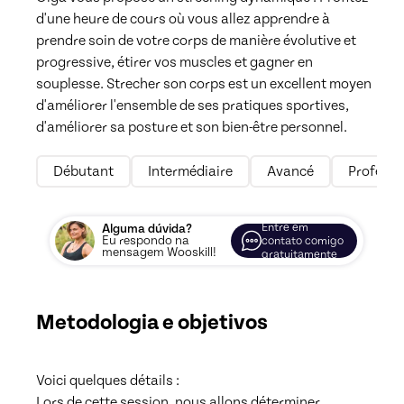
d'une heure de cours où vous allez apprendre à 
prendre soin de votre corps de manière évolutive et 
progressive, étirer vos muscles et gagner en 
souplesse. Strecher son corps est un excellent moyen 
d'améliorer l'ensemble de ses pratiques sportives, 
d'améliorer sa posture et son bien-être personnel. 
Débutant
Intermédiaire
Avancé
Professi
Entre em
Alguma dúvida?
Eu respondo na
contato comigo
mensagem Wooskill!
gratuitamente
Metodologia e objetivos
Voici quelques détails :

Lors de cette session, nous allons déterminer 