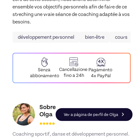
ensemble vos objectifs personnels afin de faire de ce 
streching une vraie séance de coaching adaptée à vos 
besoins.
développement personnel
bien-être
cours
Cancellazione
Pagamento
Senza
fino a 24h
4x PayPal
abbonamento
Conheça o perfil de Olga, Skiller em Autres - Spo
Sobre
Olga
Ver a página de perfil de Olga
Coaching sportif, danse et développement personnel.