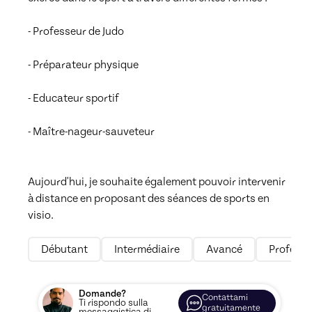
- Professeur de Judo

- Préparateur physique

- Educateur sportif

- Maître-nageur-sauveteur

Aujourd'hui, je souhaite également pouvoir intervenir 
à distance en proposant des séances de sports en 
visio.
Débutant
Intermédiaire
Avancé
Professi
Domande?
Contattami
Ti rispondo sulla
gratuitamente