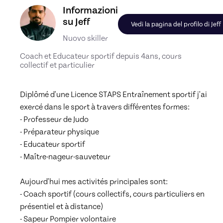
Scopri il profilo di Jeff, Skiller in Remise en forme
Informazioni
su Jeff
Vedi la pagina del profilo di Jeff
Nuovo skiller
Coach et Educateur sportif depuis 4ans, cours
collectif et particulier
Diplômé d'une Licence STAPS Entraînement sportif j'ai 
exercé dans le sport à travers différentes formes:

- Professeur de Judo

- Préparateur physique

- Educateur sportif

- Maître-nageur-sauveteur

Aujourd'hui mes activités principales sont:

- Coach sportif (cours collectifs, cours particuliers en 
présentiel et à distance)

- Sapeur Pompier volontaire
