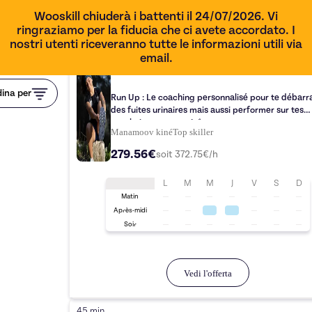
Wooskill chiuderà i battenti il 24/07/2026. Vi
ringraziamo per la fiducia che ci avete accordato. I
nostri utenti riceveranno tutte le informazioni utili via
email.
45 min
ina per
Run Up : Le coaching personnalisé pour te débarr
des fuites urinaires mais aussi performer sur tes
prochaines courses ! ⛰️
Manamoov kiné
Top
skiller
279.56€
soit
372.75
€/h
L
M
M
J
V
S
D
Matin
Après-midi
Soir
Vedi l'offerta
45 min