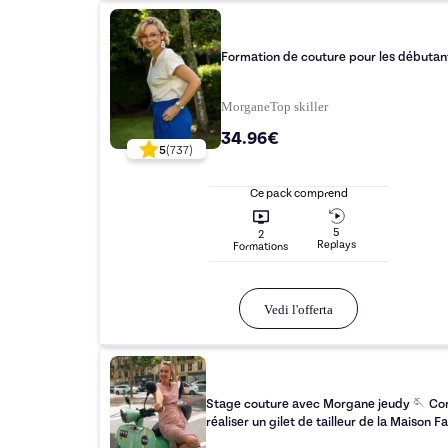
Formation de couture pour les débutan
Morgane
Top
skiller
34.96€
5
(
737
)
Ce pack comprend
5
2
Replay
s
Formation
s
Vedi l'offerta
Stage couture avec Morgane jeudy 🪡 C
réaliser un gilet de tailleur de la Maison F