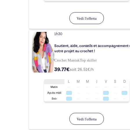
Vedi l'offerta
1h30
Soutient, aide, conseils et accompagnement
votre projet au crochet !
Crochet Maniak
Top
skiller
39.77€
soit
26.51
€/h
L
M
M
J
V
S
D
Matin
Après-midi
Soir
Vedi l'offerta