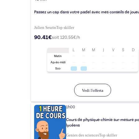
Passez un cap dans votre padel avec mes conseils de joueu
Julien Seurin
Top
skiller
90.41€
soit
120.55
€/h
L
M
M
J
V
S
D
Matin
Après-midi
Soir
Vedi l'offerta
1h00
Cours de physique-chimie sur-mesure p
lycéens
Genies des sciences
Top
skiller