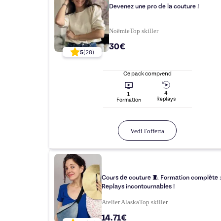
Devenez une pro de la couture !
Noëmie
Top
skiller
30€
5
(
28
)
Ce pack comprend
4
1
Replay
s
Formation
Vedi l'offerta
Cours de couture 🧵 Formation complète 
Replays incontournables !
Atelier Alaska
Top
skiller
14.71€