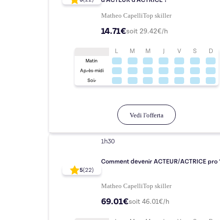
d'ACTEUR d'ACTRICE ?
Matheo Capelli
Top
skiller
14.71€
soit
29.42
€/h
L
M
M
J
V
S
D
Matin
Après-midi
Soir
Vedi l'offerta
1h30
Comment devenir ACTEUR/ACTRICE pro 
5
(
22
)
Matheo Capelli
Top
skiller
69.01€
soit
46.01
€/h