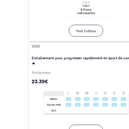
6
Visio
s
individuelle
s
Vedi l'offerta
1h00
Entraînement pour progresser rapidement en sport de co
🔥
Soulaymane
23.39€
L
M
M
J
V
S
D
Matin
Après-midi
Soir