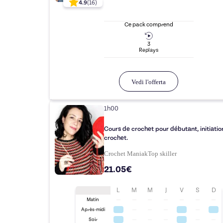
4.9
(
16
)
Ce pack comprend
3
Replay
s
Vedi l'offerta
1h00
Cours de crochet pour débutant, initiatio
crochet.
Crochet Maniak
Top
skiller
21.05€
L
M
M
J
V
S
D
Matin
Après-midi
Soir