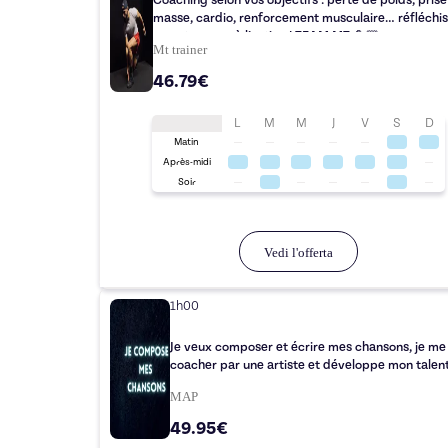
Coaching selon vos objectifs : perte de poids, prise
masse, cardio, renforcement musculaire… réfléchi
pas et passez à l’action ! TEAM MT 💪🏼
Mt trainer
46.79€
L
M
M
J
V
S
D
Matin
Après-midi
Soir
Vedi l'offerta
1h00
Je veux composer et écrire mes chansons, je me 
coacher par une artiste et développe mon talent
MAP
49.95€