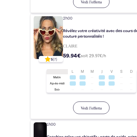
Vedi l'offerta
2h00
Révélez votre créativité avec des cours d
couture personnalisés !
CLAIRE
59.94€
soit
29.97
€/h
5
(
7
)
L
M
M
J
V
S
D
Matin
Après-midi
Soir
Vedi l'offerta
1h00