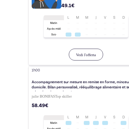
49.1€
L
M
M
J
V
S
D
Matin
Après-midi
Soir
Vedi l'offerta
1h00
Accompagnement sur mesure en remise en forme, minceur
domicile. Bilan personnalisé, rééquilibrage alimentaire et 
adaptée selon vos besoins
julie BONIFAS
Top
skiller
58.49€
L
M
M
J
V
S
D
Matin
Après-midi