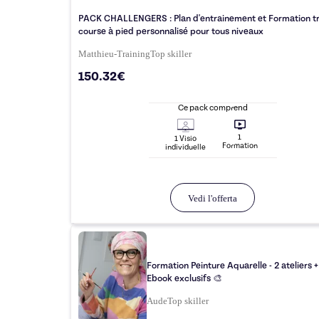
PACK CHALLENGERS : Plan d'entrainement et Formation tra
course à pied personnalisé pour tous niveaux
Matthieu-Training
Top
skiller
150.32€
Ce pack comprend
1
1
Visio
Formation
individuelle
Vedi l'offerta
Formation Peinture Aquarelle - 2 ateliers +
Ebook exclusifs 🎨
Aude
Top
skiller