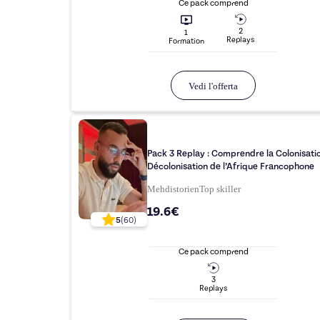
Ce pack comprend
2
1
Replay
s
Formation
Vedi l'offerta
Pack 3 Replay : Comprendre la Colonisatio
Décolonisation de l’Afrique Francophone
Mehdistorien
Top
skiller
19.6€
5
(
60
)
Ce pack comprend
3
Replay
s