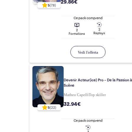
29.86€
5
(
78
)
Ce pack comprend
2
2
Replay
s
Formation
s
Vedi l'offerta
Devenir Acteur(ice) Pro – De la Passion à
Scène
Matheo Capelli
Top
skiller
32.94€
5
(
22
)
Ce pack comprend