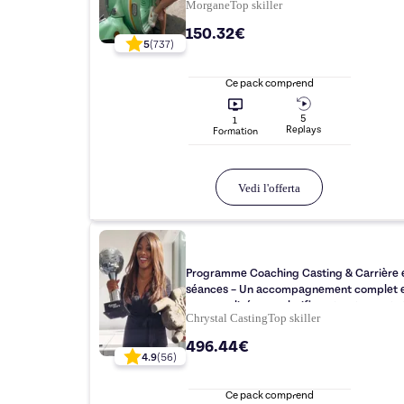
Morgane
Top
skiller
150.32€
5
(
737
)
Ce pack comprend
5
1
Replay
s
Formation
Vedi l'offerta
Programme Coaching Casting & Carrière 
séances – Un accompagnement complet 
personnalisé pour clarifier, structurer et r
Chrystal Casting
Top
skiller
tes castings
496.44€
4.9
(
56
)
Ce pack comprend