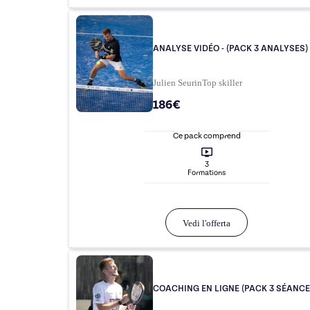
ANALYSE VIDÉO - (PACK 3 ANALYSES)
Julien Seurin
Top
skiller
186€
Ce pack comprend
3
Formation
s
Vedi l'offerta
COACHING EN LIGNE (PACK 3 SÉANCE