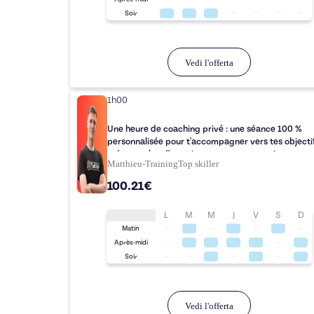
Soir
Vedi l'offerta
1h00
Une heure de coaching privé : une séance 100 %
personnalisée pour t'accompagner vers tes objectif
créer un plan d'entrainement sur mesure !
Matthieu-Training
Top
skiller
100.21€
L
M
M
J
V
S
D
Matin
Après-midi
Soir
Vedi l'offerta