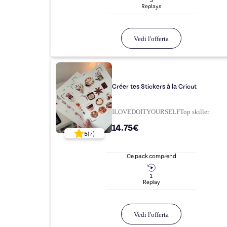
3
Replay
s
Vedi l'offerta
Créer tes Stickers à la Cricut
ILOVEDOITYOURSELF
Top
skiller
14.75€
5
(
7
)
Ce pack comprend
1
Replay
Vedi l'offerta