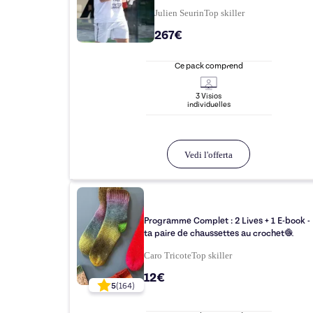
Julien Seurin
Top
skiller
267€
Ce pack comprend
3
Visio
s
individuelle
s
Vedi l'offerta
Programme Complet : 2 Lives + 1 E-book - 
ta paire de chaussettes au crochet🧶
Caro Tricote
Top
skiller
12€
5
(
164
)