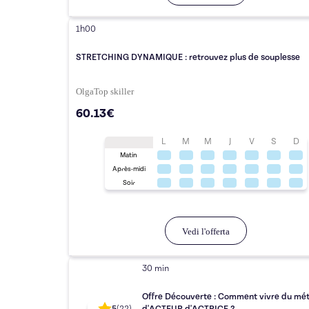
1h00
STRETCHING DYNAMIQUE : retrouvez plus de souplesse
Olga
Top
skiller
60.13€
L
M
M
J
V
S
D
Matin
Après-midi
Soir
Vedi l'offerta
30 min
Offre Découverte : Comment vivre du mét
5
(
22
)