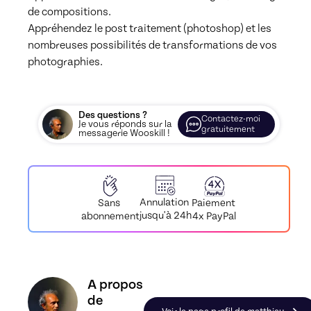
de compositions. 

Appréhendez le post traitement (photoshop) et les 
nombreuses possibilités de transformations de vos 
photographies. 
Des questions ?
Contactez-moi
Je vous réponds sur la
gratuitement
messagerie Wooskill !
Annulation
Paiement
Sans
jusqu'à 24h
4x PayPal
abonnement
Découvrez le profil de matthieu, Skiller en Phot
A propos
de