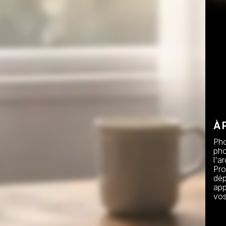
À 
Pho
ph
l'a
Pro
dép
app
vos