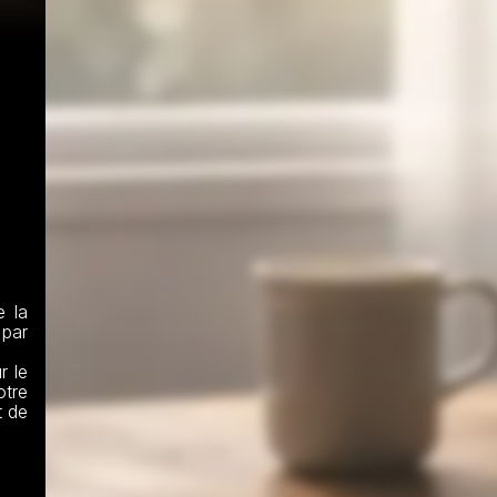
 la 
ar 
 le 
tre 
 de 