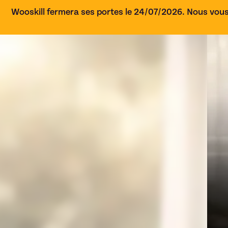
Wooskill fermera ses portes le 24/07/2026. Nous vous