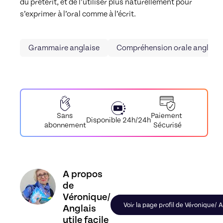
du prétérit, et de l’utiliser plus naturellement pour 
s’exprimer à l’oral comme à l’écrit.
Grammaire anglaise
Compréhension orale anglais
Paiement
Sans
Disponible 24h/24h
Sécurisé
abonnement
Découvrez le profil de Véronique/ Anglais utile fa
A propos
de
Véronique/
Voir la page profil de Véronique/ An
Anglais
utile facile