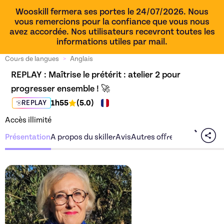
Wooskill fermera ses portes le 24/07/2026. Nous
vous remercions pour la confiance que vous nous
avez accordée. Nos utilisateurs recevront toutes les
informations utiles par mail.
Cours de langues
>
Anglais
REPLAY : 
Maîtrise le prétérit : atelier 2 pour 
progresser ensemble ! 🚀
1h55
(
5.0
)
REPLAY
Accès illimité
Présentation
A propos du skiller
Avis
Autres offres du skiller
Découvrez l'offre
Maîtrise 