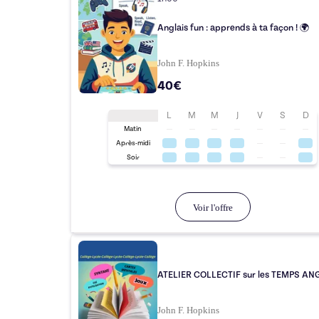
Anglais fun : apprends à ta façon ! 🌍
John F. Hopkins
40€
L
M
M
J
V
S
D
Matin
Après-midi
Soir
Voir l'offre
ATELIER COLLECTIF sur les TEMPS AN
John F. Hopkins