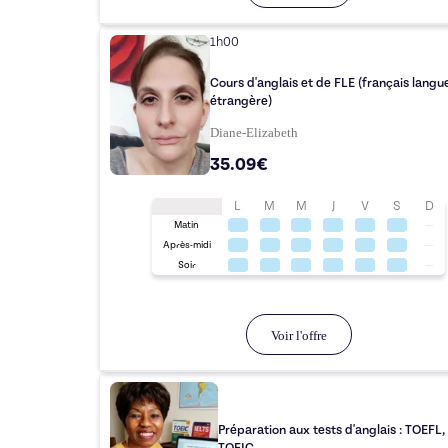
1h00
Cours d'anglais et de FLE (français langu
étrangère)
Diane-Elizabeth
35.09€
L
M
M
J
V
S
D
Matin
Après-midi
Soir
Voir l'offre
Préparation aux tests d'anglais : TOEFL,