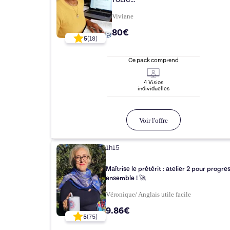
TOEIC...
Viviane
80€
5
(
18
)
Ce pack comprend
4
Visio
s
individuelle
s
Voir l'offre
1h15
Maîtrise le prétérit : atelier 2 pour progre
ensemble ! 🚀
Véronique/ Anglais utile facile
9.86€
5
(
75
)