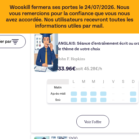
Wooskill fermera ses portes le 24/07/2026. Nous
vous remercions pour la confiance que vous nous
avez accordée. Nos utilisateurs recevront toutes les
informations utiles par mail.
45 min
ier par
ANGLAIS: Séance d'entraînement écrit ou ora
le thème de votre choix
John F. Hopkins
33.96€
soit
45.28
€/h
L
M
M
J
V
S
D
Matin
Après-midi
Soir
Voir l'offre
1h00