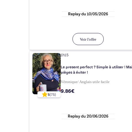
Replay du
10/05/2026
Voir l'offre
1h15
Le present perfect ? Simple à utiliser ! Ma
pièges à éviter !
Véronique/ Anglais utile facile
9.86€
5
(
75
)
Replay du
20/06/2026