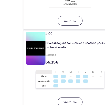
32
Visio
s
individuelle
s
Voir l'offre
1h00
Cours d'anglais sur-mesure / Réussite perso
professionnelle
Lorenda
56.15€
L
M
M
J
V
S
D
Matin
Après-midi
Soir
Voir l'offre