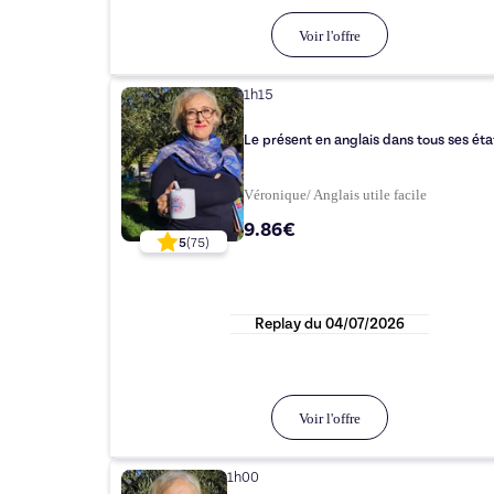
Voir l'offre
1h15
Le présent en anglais dans tous ses état
Véronique/ Anglais utile facile
9.86€
5
(
75
)
Replay du
04/07/2026
Voir l'offre
1h00