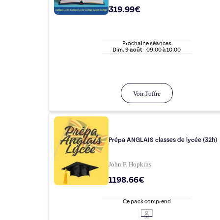
319.99€
Prochaine séances
Dim.
9 août
09:00
à
10:00
Voir l'offre
Prépa ANGLAIS classes de lycée (32h)
John F. Hopkins
1198.66€
Ce pack comprend