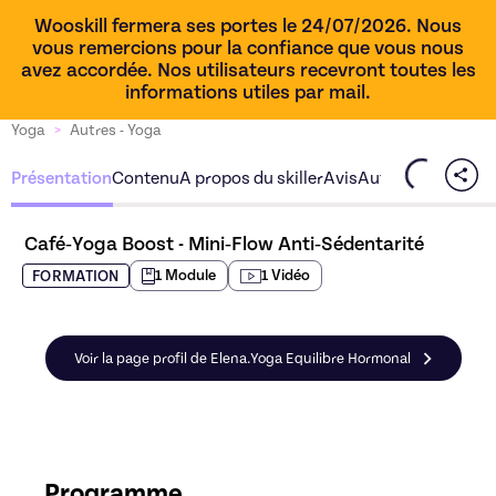
Wooskill fermera ses portes le 24/07/2026. Nous
vous remercions pour la confiance que vous nous
avez accordée. Nos utilisateurs recevront toutes les
informations utiles par mail.
Yoga
>
Autres - Yoga
Présentation
Contenu
A propos du skiller
Avis
Autres offres du s
Café‑Yoga Boost - Mini‑Flow Anti‑Sédentarité
1
Module
1
Vidéo
FORMATION
Voir la page profil de Elena.Yoga Equilibre Hormonal
Programme