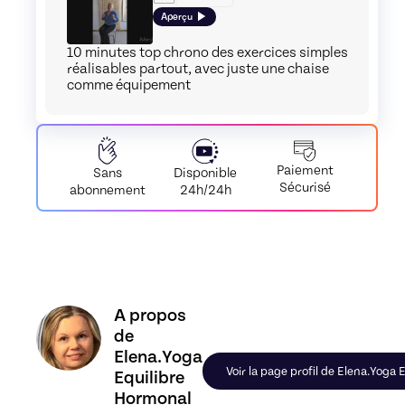
Aperçu
10 minutes top chrono des exercices simples
réalisables partout, avec juste une chaise
comme équipement
Paiement
Disponible
Sans
Sécurisé
24h/24h
abonnement
Découvrez le profil de Elena.Yoga Equilibre Hormo
A propos
de
Elena.Yoga
Voir la page profil de Elena.Yoga
Equilibre
Hormonal