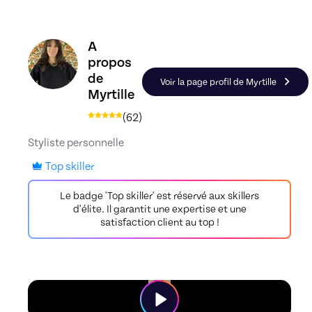
Découvrez le profil de Myrtille, Skiller en Style 
A
propos
de
Voir la page profil de Myrtille
Myrtille
(
62
)
Styliste personnelle
Top skiller
Le badge 'Top skiller' est réservé aux skillers
d'élite. Il garantit une expertise et une
satisfaction client au top !