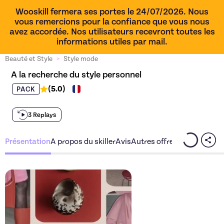
Wooskill fermera ses portes le 24/07/2026. Nous
vous remercions pour la confiance que vous nous
avez accordée. Nos utilisateurs recevront toutes les
informations utiles par mail.
Beauté et Style
>
Style mode
A la recherche du style personnel
(
5.0
)
PACK
3 Replays
Présentation
A propos du skiller
Avis
Autres offres du skiller
Découvrez l'offre
A la rech