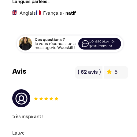
Langues parlées :
Anglais
Français
- natif
Des questions ?
Contactez-moi
Je vous réponds sur la
gratuitement
messagerie Wooskill !
Avis
(
62
avis
)
5
très inspirant !
Laure