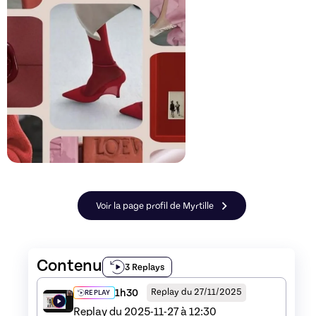
Voir la page profil de Myrtille
Contenu
3 Replays
1h30
Replay du 27/11/2025
REPLAY
Replay du 2025-11-27 à 12:30