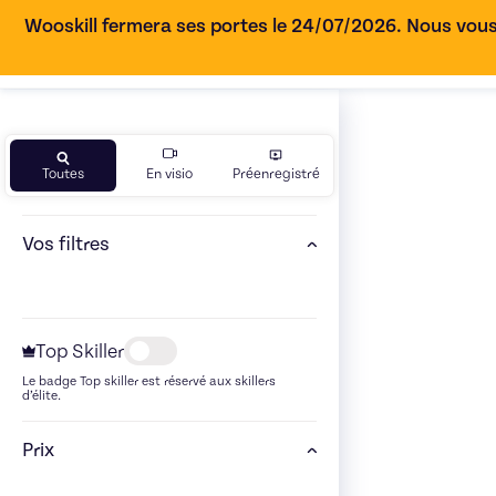
Wooskill fermera ses portes le 24/07/2026. Nous vous
Toutes
En visio
Préenregistré
Vos filtres
Top Skiller
Le badge Top skiller est réservé aux skillers
d’élite.
Prix