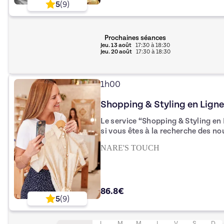
5
(
9
)
en enrichissant votre vision perso
Prochaines séances
Jeu.
13 août
17:30
à
18:30
Jeu.
20 août
17:30
à
18:30
1h00
Shopping & Styling en Lign
Le service “Shopping & Styling e
si vous êtes à la recherche des no
vestimentaires en restant dans le con
NARE'S TOUCH
que soient vos besoins (recherche
shooting photo, etc.), mon service
de temps, d’argent et d’énergie po
86.8€
5
(
9
)
L
M
M
J
V
S
D