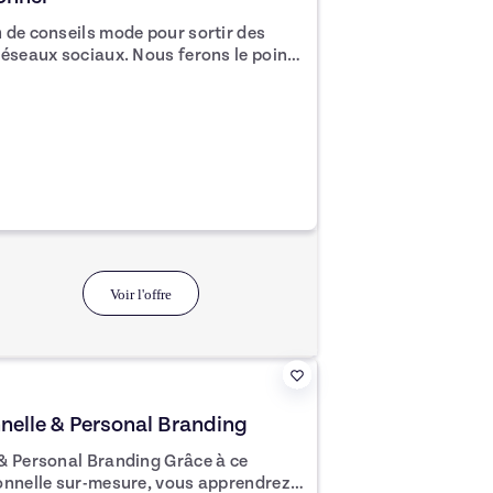
 de conseils mode pour sortir des
x. Nous ferons le point
composer les bases d'un dressing facile
i des exercices concrets à réaliser
ition de votre style personnel. Puis
ails peuvent faire la différence
acrer à son style. En bonus :
outes les problématiques mode pour
Voir l'offre
nelle & Personal Branding
onal Branding Grâce à ce
onnelle sur-mesure, vous apprendrez à