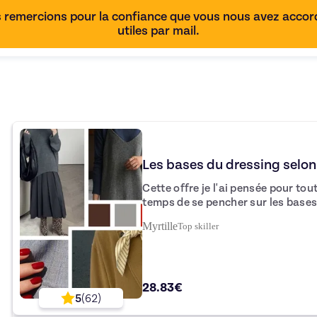
 remercions pour la confiance que vous nous avez accordé
utiles par mail.
Les bases du dressing selon
Cette offre je l'ai pensée pour tou
temps de se pencher sur les bases de leur dres
vous apprendrez : A faire le tri / identifier les bons basiques / Définir
Myrtille
Top
skiller
votre style Je vous partagerai mes meilleures techniques pour chiner en
boutique ou en ligne sur Vinted Et je vous apprendrai comment rendre
vos looks plus pointus en maitrisan
28.83€
5
(
62
)