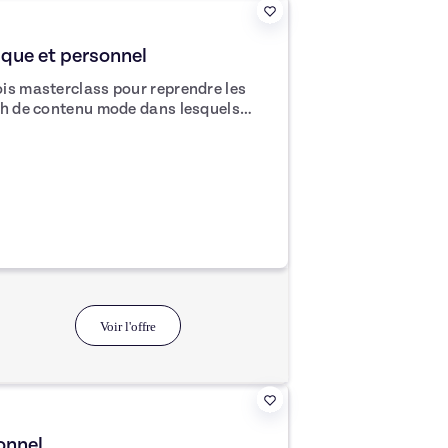
ique et personnel
is masterclass pour reprendre les
30 de questions
tiques mode.
Voir l'offre
onnel