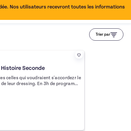
e. Nos utilisateurs recevront toutes les informations
FR
Trier par
 Histoire Seconde
tes celles qui voudraient s'accordezr le
sing. En 3h de programme
t l'art du détail