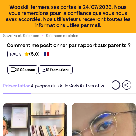
Wooskill fermera ses portes le 24/07/2026. Nous
vous remercions pour la confiance que vous nous
avez accordée. Nos utilisateurs recevront toutes les
informations utiles par mail.
Savoirs et Sciences
>
Sciences sociales
Comment me positionner par rapport aux parents ?
(
5.0
)
PACK
2 Séances
2 formations
Présentation
A propos du skiller
Avis
Autres offres du skiller
Découvrez l'offre
Comment me p