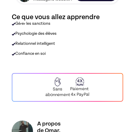
Ce que vous allez apprendre
Gérer les sanctions
Psychologie des élèves
Relationnel intelligent
Confiance en soi
Paiement
Sans
4x PayPal
abonnement
Découvrez le profil de Omar, prof passionné, Ski
A propos
de Omar,