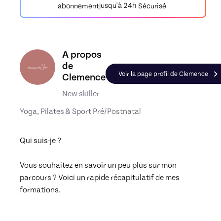
jusqu'à 24h
Sécurisé
abonnement
Découvrez le profil de Clemence, Skiller en Pilat
A propos
de
Voir la page profil de Clemence
Clemence
New skiller
Yoga, Pilates & Sport Pré/Postnatal
Qui suis-je ?

Vous souhaitez en savoir un peu plus sur mon 
parcours ? Voici un rapide récapitulatif de mes 
formations.
