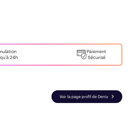
nulation
Paiement
squ'à 24h
Sécurisé
 - Cours de langue
Voir la page profil de Deniz