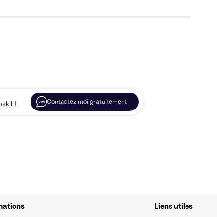
Contactez-moi gratuitement
kill !
mations
Liens utiles