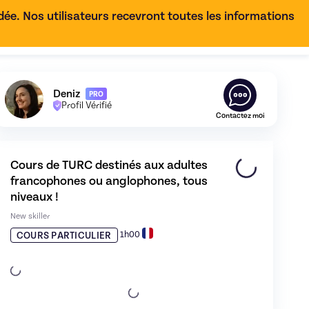
e. Nos utilisateurs recevront toutes les informations
FR
Découvrez le profil de
Deniz
,
Skiller en
Autres - Cours d
Deniz
PRO
Profil Vérifié
Contactez moi
Cours de TURC destinés aux adultes 
francophones ou anglophones, tous 
niveaux !
, tous niveaux !
de Deniz - image 0
New skiller
1h00
COURS PARTICULIER