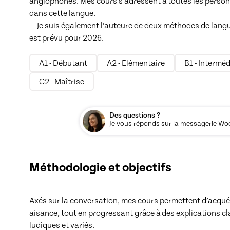
anglophones. Mes cours s’adressent à toutes les personn
dans cette langue. 

     Je suis également l’auteure de deux méthodes de langue publiées aux Éditions Ellipses, et un troisième ouvrage 
est prévu pour 2026.
A1 - Débutant
A2 - Elémentaire
B1 - Interméd
C2 - Maîtrise
Des questions ?
Je vous réponds sur la messagerie Woos
Méthodologie et objectifs
Axés sur la conversation, mes cours permettent d’acquér
aisance, tout en progressant grâce à des explications cla
ludiques et variés.