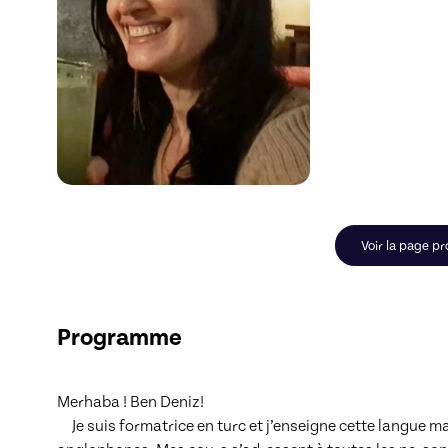
Voir la page pr
Programme
Merhaba ! Ben Deniz!

     Je suis formatrice en turc et j’enseigne cette langue magnifique depuis 15 ans à des adultes francophones et 