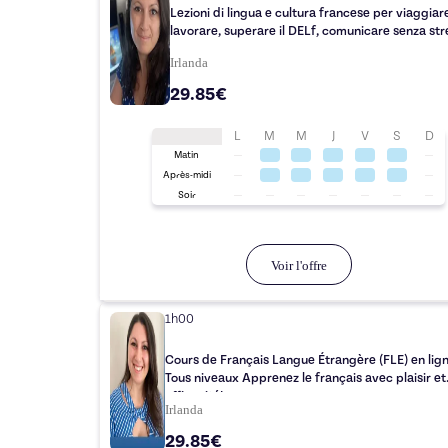
Lezioni di lingua e cultura francese per viaggiar
lavorare, superare il DELf, comunicare senza str
Irlanda
29.85€
L
M
M
J
V
S
D
Matin
Après-midi
Soir
Voir l'offre
1h00
Cours de Français Langue Étrangère (FLE) en lign
Tous niveaux Apprenez le français avec plaisir et
efficacité!
Irlanda
29.85€