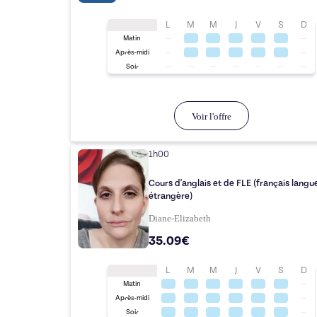
L
M
M
J
V
S
D
Matin
Après-midi
Soir
Voir l'offre
1h00
Cours d'anglais et de FLE (français langu
étrangère)
Diane-Elizabeth
35.09€
L
M
M
J
V
S
D
Matin
Après-midi
Soir