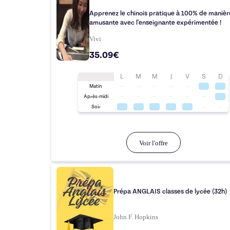
Apprenez le chinois pratique à 100% de manièr
amusante avec l'enseignante expérimentée !
Vivi
35.09€
L
M
M
J
V
S
D
Matin
Après-midi
Soir
Voir l'offre
Prépa ANGLAIS classes de lycée (32h)
John F. Hopkins