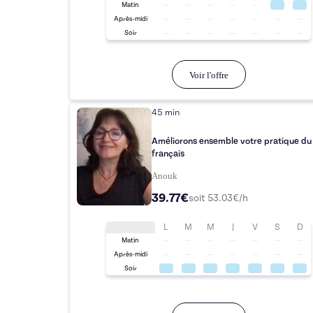
Matin
Après-midi
Soir
Voir l'offre
45 min
Améliorons ensemble votre pratique du
français
Anouk
39.77€
soit
53.03
€/h
L
M
M
J
V
S
D
Matin
Après-midi
Soir