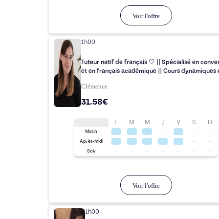
Voir l'offre
1h00
Tuteur natif de français 🤍️ || Spécialisé en conve
et en français académique || Cours dynamiques 
Clémence
31.58€
L
M
M
J
V
S
D
Matin
Après-midi
Soir
Voir l'offre
1h00