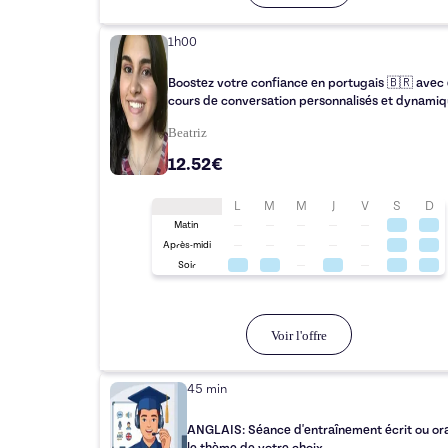
1h00
Boostez votre confiance en portugais 🇧🇷 avec
cours de conversation personnalisés et dynamiq
Beatriz
12.52€
L
M
M
J
V
S
D
Matin
Après-midi
Soir
Voir l'offre
45 min
ANGLAIS: Séance d'entraînement écrit ou ora