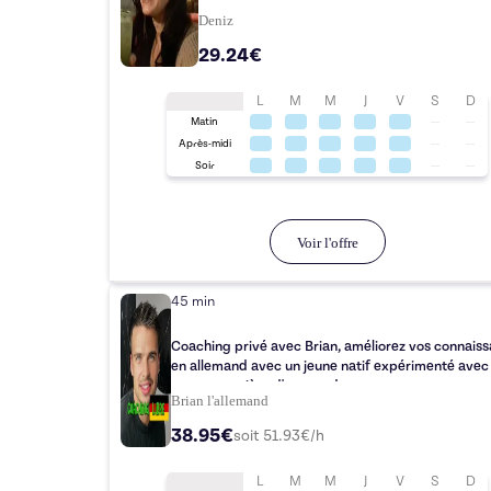
Deniz
29.24€
L
M
M
J
V
S
D
Matin
Après-midi
Soir
Voir l'offre
45 min
Coaching privé avec Brian, améliorez vos connais
en allemand avec un jeune natif expérimenté avec
propre manière d'apprendre
Brian l'allemand
38.95€
soit
51.93
€/h
L
M
M
J
V
S
D