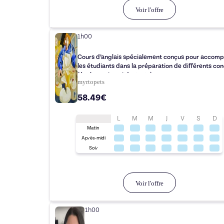
Voir l'offre
1h00
Cours d’anglais spécialement conçus pour accom
les étudiants dans la préparation de différents co
(écoles, universités, tests)
myrtopets
58.49€
L
M
M
J
V
S
D
Matin
Après-midi
Soir
Voir l'offre
1h00