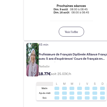
Prochaines séances
Dim.
9 août
08:00
à
08:45
Dim.
16 août
08:00
à
08:45
Voir l'offre
45 min
Professeure de Français Diplômée Alliance Franç
avec 5 ans d'expérience/ Cours de français en
ligne tous niveaux.
Nathalie
18.77€
soit
25.03
€/h
L
M
M
J
V
S
D
Matin
Après-midi
Soir