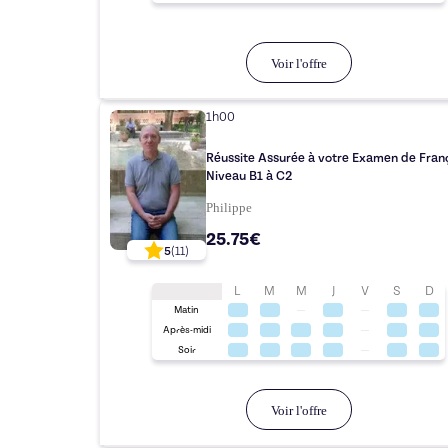
Voir l'offre
1h00
Réussite Assurée à votre Examen de Fran
Niveau B1 à C2
Philippe
25.75€
5
(
11
)
L
M
M
J
V
S
D
Matin
Après-midi
Soir
Voir l'offre