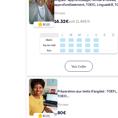
Anglais : apprentissage, remise à niveau,
approfondissement, TOEIC, Linguaskill, TO
Viviane
14.32€
soit
11.46
€/h
5
(
18
)
L
M
M
J
V
S
D
Matin
Après-midi
Soir
Voir l'offre
Préparation aux tests d'anglais : TOEFL,
TOEIC...
Viviane
80€
5
(
18
)