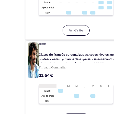
Matin
Après-midi
Soir
Voir l'offre
1h00
Clases de francés personalizadas, todos niveles, co
profesor nativo y 8 años de experiencia enseñando
público latinoamericano (viviendo en CDMX)
Thibaut Mommalier
21.64€
L
M
M
J
V
S
D
Matin
Après-midi
Soir