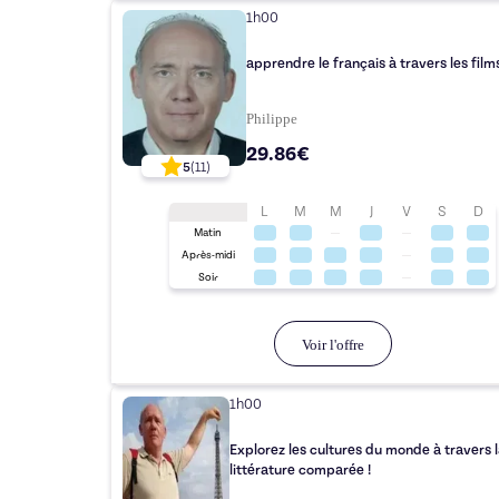
1h00
apprendre le français à travers les film
Philippe
29.86€
5
(
11
)
L
M
M
J
V
S
D
Matin
Après-midi
Soir
Voir l'offre
1h00
Explorez les cultures du monde à travers l
littérature comparée !