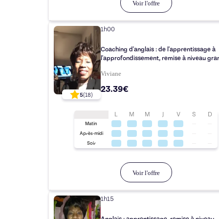
Voir l'offre
1h00
Coaching d'anglais : de l'apprentissage à
l'approfondissement, remise à niveau gr
Viviane
23.39€
5
(
18
)
L
M
M
J
V
S
D
Matin
Après-midi
Soir
Voir l'offre
1h15