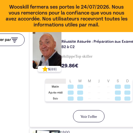
Wooskill fermera ses portes le 24/07/2026. Nous
vous remercions pour la confiance que vous nous
avez accordée. Nos utilisateurs recevront toutes les
informations utiles par mail.
1h00
ier par
Réussite Assurée : Préparation aux Exam
B2 à C2
philippe
Top
skiller
29.86€
5
(
69
)
L
M
M
J
V
S
D
Matin
Après-midi
Soir
Voir l'offre
1h00