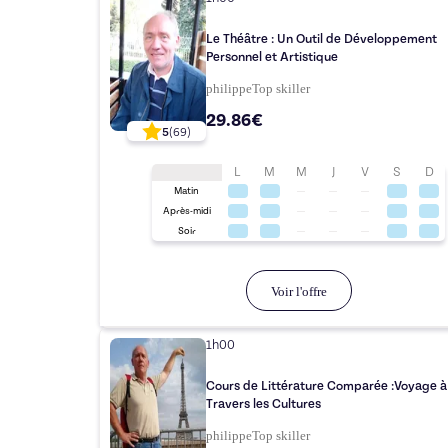
Le Théâtre : Un Outil de Développement
Personnel et Artistique
philippe
Top
skiller
29.86€
5
(
69
)
L
M
M
J
V
S
D
Matin
Après-midi
Soir
Voir l'offre
1h00
Cours de Littérature Comparée :Voyage à
Travers les Cultures
philippe
Top
skiller