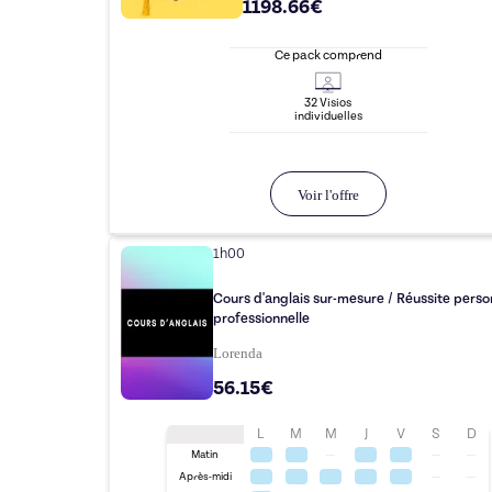
1198.66€
Ce pack comprend
32
Visio
s
individuelle
s
Voir l'offre
1h00
Cours d'anglais sur-mesure / Réussite perso
professionnelle
Lorenda
56.15€
L
M
M
J
V
S
D
Matin
Après-midi