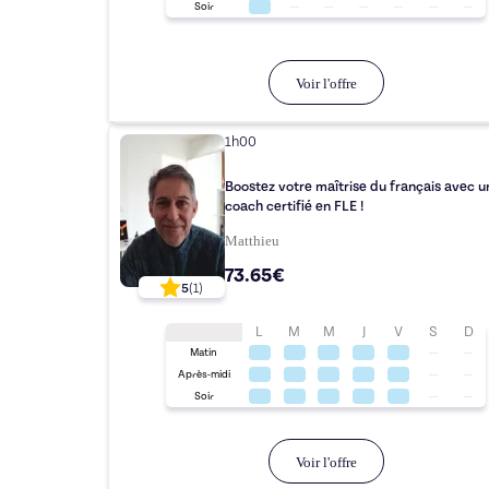
Soir
Voir l'offre
1h00
Boostez votre maîtrise du français avec u
coach certifié en FLE !
Matthieu
73.65€
5
(
1
)
L
M
M
J
V
S
D
Matin
Après-midi
Soir
Voir l'offre