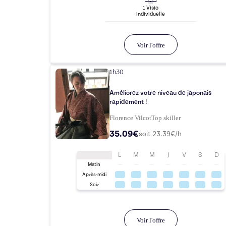
1
Visio
individuelle
Voir l'offre
1h30
Améliorez votre niveau de japonais
rapidement !
Florence Vilcot
Top
skiller
35.09€
soit
23.39
€/h
L
M
M
J
V
S
D
Matin
Après-midi
Soir
Voir l'offre