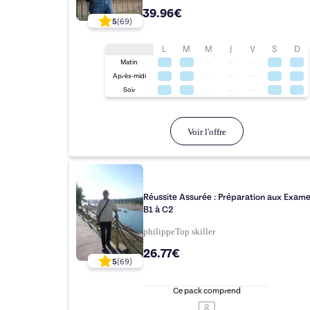
39.96€
5
(
69
)
L
M
M
J
V
S
D
Matin
Après-midi
Soir
Voir l'offre
Réussite Assurée : Préparation aux Exam
B1 à C2
philippe
Top
skiller
26.77€
5
(
69
)
Ce pack comprend