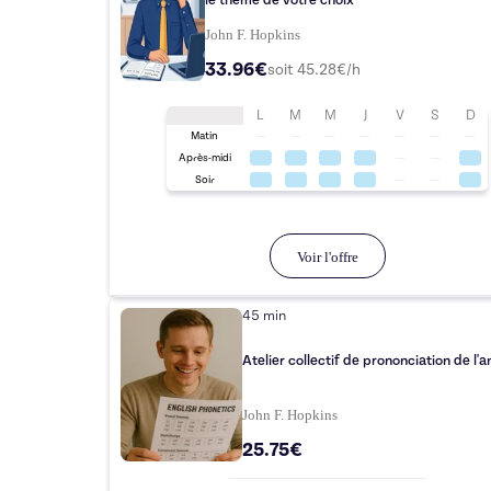
le thème de votre choix
John F. Hopkins
33.96€
soit
45.28
€/h
L
M
M
J
V
S
D
Matin
Après-midi
Soir
Voir l'offre
45 min
Atelier collectif de prononciation de l'a
John F. Hopkins
25.75€