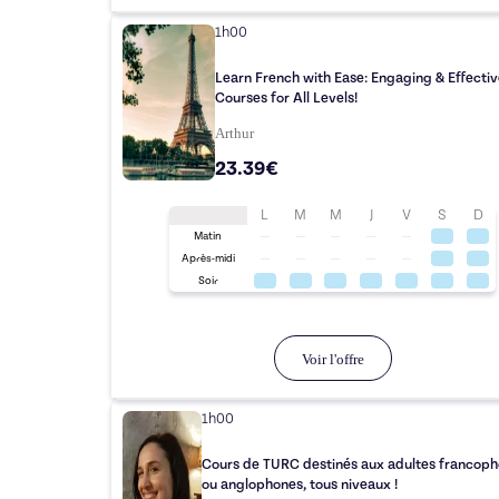
1h00
Learn French with Ease: Engaging & Effectiv
Courses for All Levels!
Arthur
23.39€
L
M
M
J
V
S
D
Matin
Après-midi
Soir
Voir l'offre
1h00
Cours de TURC destinés aux adultes francop
ou anglophones, tous niveaux !