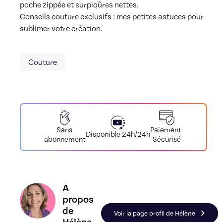
poche zippée et surpiqûres nettes.

Conseils couture exclusifs : mes petites astuces pour 
sublimer votre création.
Couture
Paiement
Sans
Disponible 24h/24h
Sécurisé
abonnement
Découvrez le profil de Hélène, Skiller en Textile
A
propos
de
Voir la page profil de Hélène