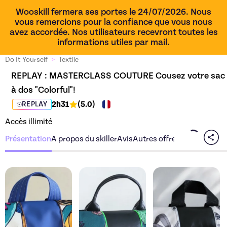
Wooskill fermera ses portes le 24/07/2026. Nous
vous remercions pour la confiance que vous nous
avez accordée. Nos utilisateurs recevront toutes les
informations utiles par mail.
Do It Yourself
>
Textile
REPLAY : 
MASTERCLASS COUTURE Cousez votre sac 
à dos "Colorful"!
2h31
(
5.0
)
REPLAY
Accès illimité
Présentation
A propos du skiller
Avis
Autres offres du skiller
Découvrez l'offre
MASTERCLASS COUTURE C
Découvrez l'offre
MAS