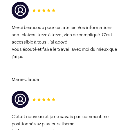
00:04:55
#17_P2_Comprendre ses besoins grâce a
l'échelle des besoins
Merci beaucoup pour cet atelier. Vos informations 
00:08:16
sont claires, terre à terre , rien de compliqué. C’est 
accessible à tous. J’ai adoré
Vous écouté et faire le travail avec moi du mieux que 
#18_P2_La roue des permissions _ Vos besoins
ont ils été réspéctés enfants
00:12:10
j’ai pu . 
#19_P2_METAMORPHOSE_QUELS SONT MES
Marie-Claude
DRIVERS
00:06:41
#20B_P2_METAMORPHOSE_DRIVERS N°1 DE
VOTRE CERVEAU _ LE DÉPÊCHE TOI !
00:04:58
C'était nouveau et je ne savais pas comment me 
positionné sur plusieurs thème.