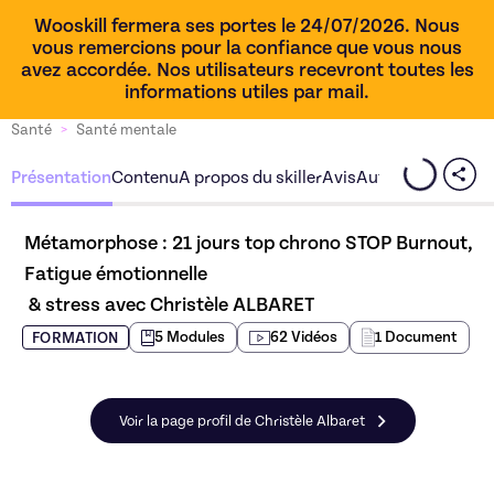
Wooskill fermera ses portes le 24/07/2026. Nous
vous remercions pour la confiance que vous nous
avez accordée. Nos utilisateurs recevront toutes les
informations utiles par mail.
Santé
>
Santé mentale
Présentation
Contenu
A propos du skiller
Avis
Autres offres du s
Métamorphose : 21 jours top chrono STOP Burnout, 
Fatigue émotionnelle

 & stress avec Christèle ALBARET
5
Module
s
62
Vidéo
s
1
Document
FORMATION
Voir la page profil de Christèle Albaret