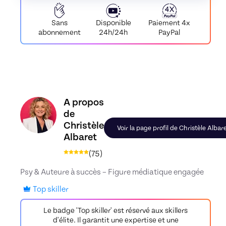
#02_P0_Recommandations avant de démarrer
00:11:08
Disponible
Paiement
4x
Sans
24h/24h
PayPal
abonnement
#03_P0_Avez-vous votre guide pour démarrer le
programme
00:00:32
Découvrez le profil de Christèle Albaret, Skiller
A propos
Première étape : j’appuie sur pause, je sors du
brouillard mental
de
04:22
Christèle
Voir la page profil de Christèle Albar
#04_P1_J'appuie sur pause
00:07:25
Albaret
(
75
)
#05_P1_Comment j'en suis arrivée là
Psy & Auteure à succès – Figure médiatique engagée
00:02:22
Top skiller
#06_P1_Réalisez votre selfie d'équilibre de vie !
Le badge 'Top skiller' est réservé aux skillers
00:13:25
d'élite. Il garantit une expertise et une