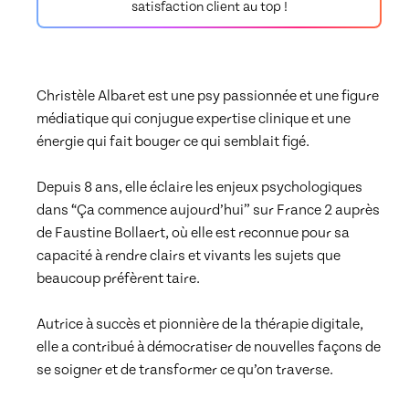
satisfaction client au top !
#07_P1_La techinque du sac à dos pour vérifier
vos repères.
00:19:08
Christèle Albaret est une psy passionnée et une figure 
médiatique qui conjugue expertise clinique et une 
#08_P1_La méthode C.O.S.E pour sortir du
énergie qui fait bouger ce qui semblait figé.

brouillard mental
00:14:36
Depuis 8 ans, elle éclaire les enjeux psychologiques 
dans “Ça commence aujourd’hui” sur France 2 auprès 
#09_P1_Mental libéré ou bloqué
00:09:32
de Faustine Bollaert, où elle est reconnue pour sa 
capacité à rendre clairs et vivants les sujets que 
beaucoup préfèrent taire.

#10_P1_L'art de fabriquer des pensées
00:21:16
Autrice à succès et pionnière de la thérapie digitale, 
elle a contribué à démocratiser de nouvelles façons de 
#11_P1_Ego tiercé et tiercé perdat
00:10:42
se soigner et de transformer ce qu’on traverse.
