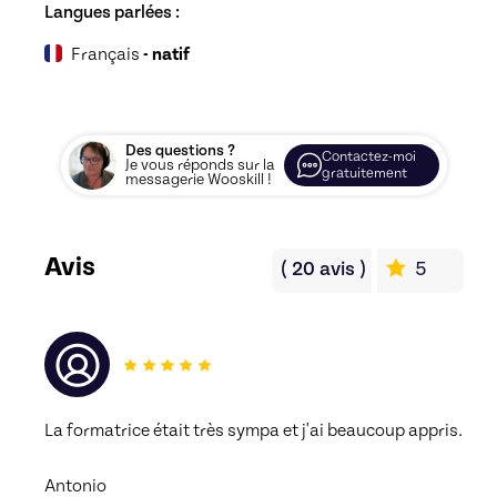
Langues parlées :
Français
- natif
Des questions ?
Contactez-moi
Je vous réponds sur la
gratuitement
messagerie Wooskill !
Avis
(
20
avis
)
5
La formatrice était très sympa et j'ai beaucoup appris.
Antonio