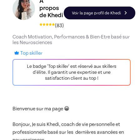
Découvrez le profil de Khedi, Skiller en Amélior
A
propos
Voir la page profil de Khedi
de Khedi
(
83
)
Coach Motivation, Performances & Bien-Etre basé sur
les Neurosciences
Top skiller
Le badge 'Top skiller' est réservé aux skillers
d'élite. Il garantit une expertise et une
satisfaction client au top !
Bienvenue sur ma page 😀 

Bonjour, Je suis Khedi, coach de vie personnelle et 
professionnelle basé sur les  dernières avancées en 
neurosciences. 
