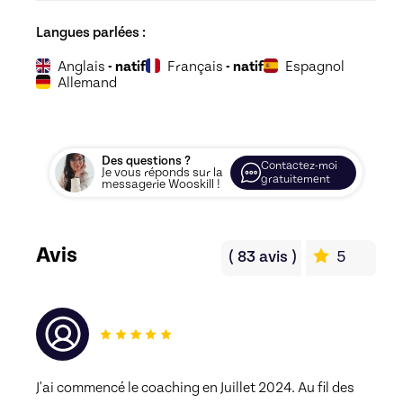
Langues parlées :
Anglais
- natif
Français
- natif
Espagnol
Allemand
Des questions ?
Contactez-moi
Je vous réponds sur la
gratuitement
messagerie Wooskill !
Avis
(
83
avis
)
5
J'ai commencé le coaching en Juillet 2024. Au fil des 