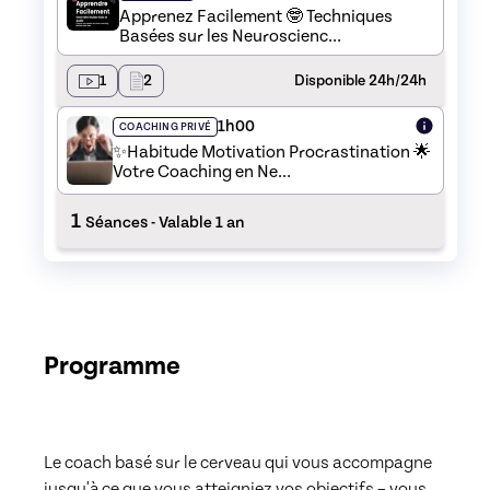
Apprenez Facilement 🤓 Techniques
Basées sur les Neuroscienc...
1
2
Disponible 24h/24h
1h00
COACHING PRIVÉ
✨Habitude Motivation Procrastination 🌟
Votre Coaching en Ne...
1
Séances
- Valable 1 an
Programme
Le coach basé sur le cerveau qui vous accompagne 
jusqu'à ce que vous atteigniez vos objectifs – vous 