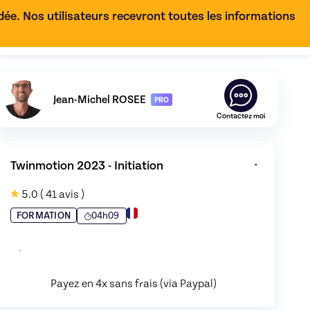
e. Nos utilisateurs recevront toutes les informations
FR
Découvrez le profil de
Jean-Michel ROSEE
,
Skiller en
Gra
Jean-Michel ROSEE
PRO
Contactez moi
Twinmotion 2023 - Initiation
5.0
( 41 avis )
04h09
FORMATION
Payez en 4x sans frais (via Paypal)