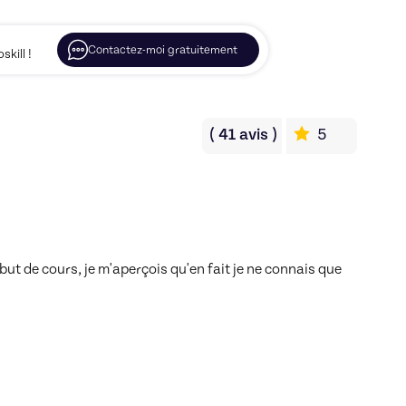
Contactez-moi gratuitement
kill !
(
41
avis
)
5
but de cours, je m'aperçois qu'en fait je ne connais que 