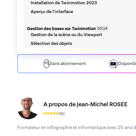
Installation de Twinmotion 2023
Aperçu de l'interface
Gestion des bases sur Twinmotion
02:14
Gestion de la scène ou du Viewport
Sélection des objets
Gestion de l'environnement
Gestion des types de lumières
Sans
abonnement
Disponib
Gestion de la librairie Twinmotion
Gestion des calques
Gestion des matériaux
Découvrez le profil de Jean-Michel ROSEE, Ski
A propos de Jean-Michel ROSEE
Export / Import d'images ou vidéos
01:16
Exportation de photos
(
41
)
Exportation en vidéos
Formateur en infographie et informatique avec 25 ans d
Export Sketchup et Blender