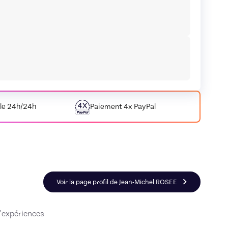
le 24h/24h
Paiement
4x PayPal
ller en Graphisme & Design
Voir la page profil de Jean-Michel ROSEE
'expériences