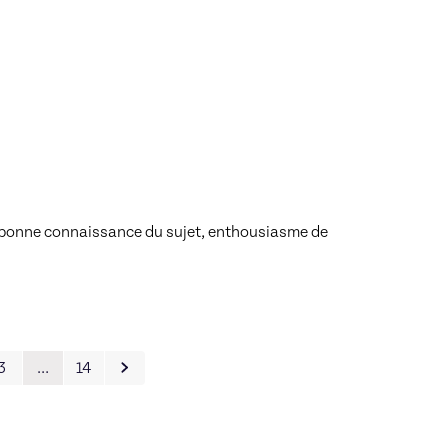
, bonne connaissance du sujet, enthousiasme de 
3
…
14