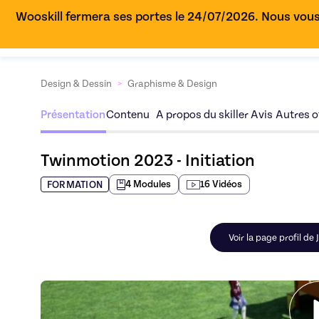
Wooskill fermera ses portes le 24/07/2026. Nous vous
Design & Dessin
>
Graphisme & Design
Présentation
Contenu
A propos du skiller
Avis
Autres of
Twinmotion 2023 - Initiation
4
Module
s
16
Vidéo
s
FORMATION
Voir la page profil d