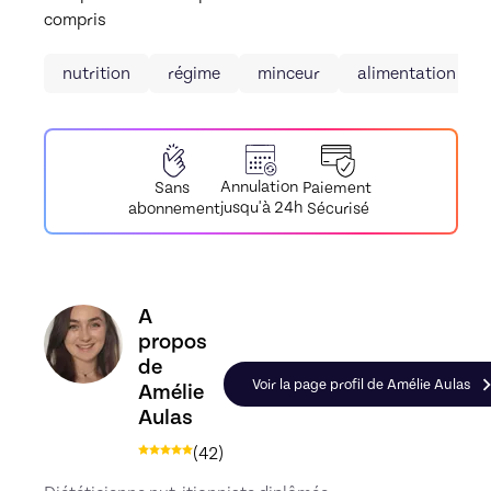
compris
nutrition
régime
minceur
alimentation équi
Annulation
Paiement
Sans
jusqu'à 24h
Sécurisé
abonnement
Découvrez le profil de Amélie Aulas, Skiller en Eq
A
propos
de
Voir la page profil de Amélie Aulas
Amélie
Aulas
(
42
)