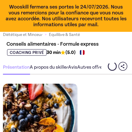
Wooskill fermera ses portes le 24/07/2026. Nous
vous remercions pour la confiance que vous nous
avez accordée. Nos utilisateurs recevront toutes les
informations utiles par mail.
Diététique et Minceur
>
Equilibre & Santé
Conseils alimentaires - Formule express
30 min
(
5.0
)
COACHING PRIVÉ
Présentation
A propos du skiller
Avis
Autres offres du skiller
Découvrez l'offre
Conseils