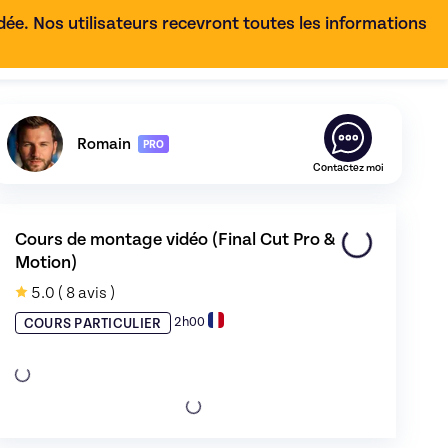
e. Nos utilisateurs recevront toutes les informations
FR
Découvrez le profil de
Romain
,
Skiller en
Cinéma et Vid
Romain
PRO
Contactez moi
Cours de montage vidéo (Final Cut Pro & 
Motion)
e 0
5.0
( 8 avis )
2h00
COURS PARTICULIER