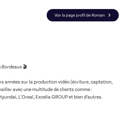
ma et Vidéo
Voir la page profil de Romain
 Bordeaux 🎬

urs années sur la production vidéo (écriture, captation, 
ailler avec une multitude de clients comme : 

yundai, L'Oreal, Excelia GROUP et bien d’autres. 
