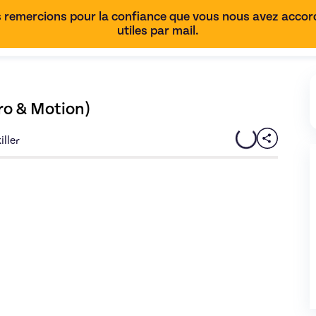
 remercions pour la confiance que vous nous avez accordé
utiles par mail.
ro & Motion)
iller
urs de montage vidéo (Final Cut Pro & Motion)
de Romain - imag