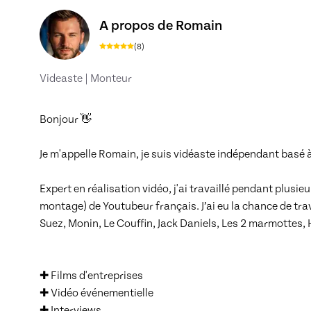
Découvrez le profil de Romain, Skiller en Ciné
A propos de Romain
(
8
)
Videaste | Monteur
Bonjour 👋

Je m'appelle Romain, je suis vidéaste indépendant basé à
Expert en réalisation vidéo, j'ai travaillé pendant plusie
montage) de Youtubeur français. J’ai eu la chance de trav
Suez, Monin, Le Couffin, Jack Daniels, Les 2 marmottes, H
✚ Films d'entreprises

✚ Vidéo événementielle 

✚ Interviews
