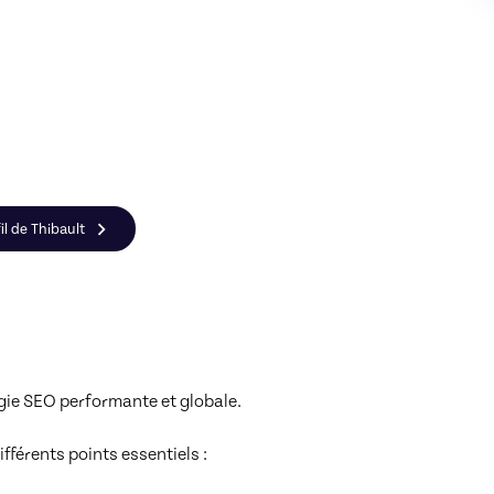
il de Thibault
gie SEO performante et globale.

érents points essentiels : 
