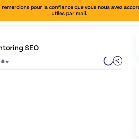
 remercions pour la confiance que vous nous avez accordé
utiles par mail.
entoring SEO
iller
éation de votre stratégie SEO - Mentoring SEO
de Thibault - imag