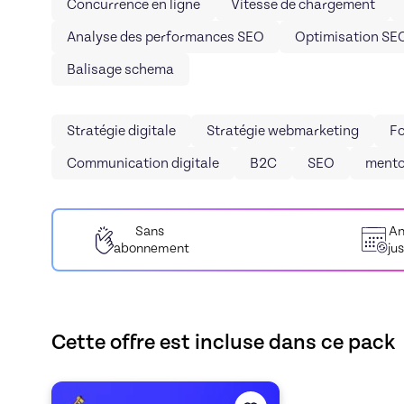
Concurrence en ligne
Vitesse de chargement
Analyse des performances SEO
Optimisation SE
Balisage schema
Stratégie digitale
Stratégie webmarketing
Fo
Communication digitale
B2C
SEO
mento
Sans
An
abonnement
ju
Cette offre est incluse dans ce pack
Découvrez l'offre
PROGRAMME MARKETING DIGITAL
d