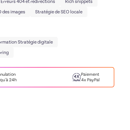
Erreurs 404 et redirections
Rich snippets
O des images
Stratégie de SEO locale
rmation Stratégie digitale
ring
nulation
Paiement
squ'à 24h
4x PayPal
e
Thibault