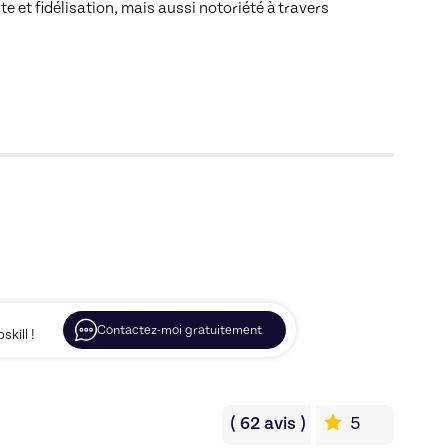
 et fidélisation, mais aussi notoriété à travers 
Contactez-moi gratuitement
kill !
(
62
avis
)
5