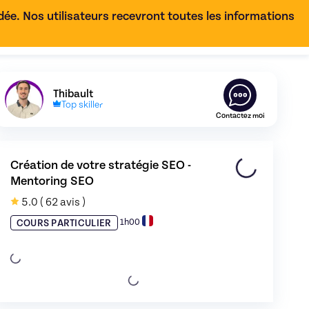
e. Nos utilisateurs recevront toutes les informations
FR
Découvrez le profil de
Thibault
,
Skiller en
Référencemen
Thibault
Top skiller
Contactez moi
Création de votre stratégie SEO - 
Mentoring SEO
e 0
5.0
( 62 avis )
1h00
COURS PARTICULIER