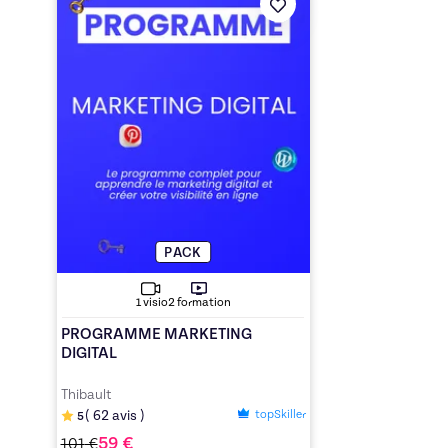
PACK
2
formation
1
visio
PROGRAMME MARKETING
DIGITAL
Thibault
topSkiller
(
62
avis
)
5
59
€
101
€