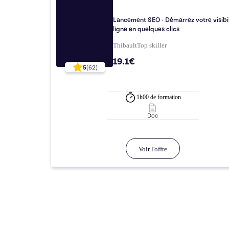
Lancement SEO - Démarrez votre visibil
ligne en quelques clics
Thibault
Top
skiller
19.1€
5
(
62
)
1h00
de formation
Doc
Voir l'offre