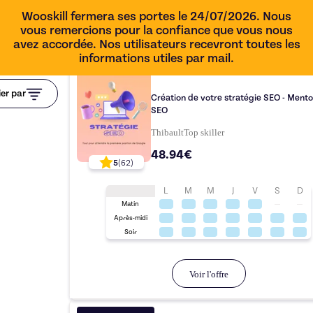
Wooskill fermera ses portes le 24/07/2026. Nous
vous remercions pour la confiance que vous nous
avez accordée. Nos utilisateurs recevront toutes les
informations utiles par mail.
1h00
ier par
Création de votre stratégie SEO - Mento
SEO
Thibault
Top
skiller
48.94€
5
(
62
)
L
M
M
J
V
S
D
Matin
Après-midi
Soir
Voir l'offre