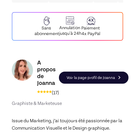
Annulation
Paiement
Sans
jusqu'à 24h
4x PayPal
abonnement
Découvrez le profil de Joanna, Skiller en Graphi
A
propos
de
Voir la page profil de Joanna
Joanna
(
17
)
Graphiste & Marketeuse
Issue du Marketing, j’ai toujours été passionnée par la 
Communication Visuelle et le Design graphique.
