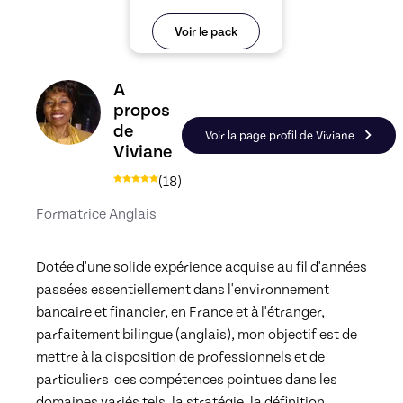
Voir le pack
Découvrez le profil de Viviane, Skiller en Anglais
A
propos
de
Voir la page profil de Viviane
Viviane
(
18
)
Formatrice Anglais
Dotée d'une solide expérience acquise au fil d'années 
passées essentiellement dans l'environnement 
bancaire et financier, en France et à l'étranger, 
parfaitement bilingue (anglais), mon objectif est de 
mettre à la disposition de professionnels et de 
particuliers  des compétences pointues dans les 
domaines variés tels, la stratégie, la définition 