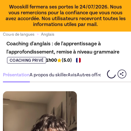
Wooskill fermera ses portes le 24/07/2026. Nous
vous remercions pour la confiance que vous nous
avez accordée. Nos utilisateurs recevront toutes les
informations utiles par mail.
Cours de langues
>
Anglais
Coaching d'anglais : de l'apprentissage à 
l'approfondissement, remise à niveau grammaire
1h00
(
5.0
)
COACHING PRIVÉ
Présentation
A propos du skiller
Avis
Autres offres du skiller
Découvrez l'offre
Coaching