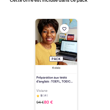
Cette offre est incluse dans ce pack
Découvrez l'offre
Préparation aux tests d'an
PACK
4
visio
Préparation aux tests
d'anglais : TOEFL, TOEIC...
Viviane
5
(
18
)
80
€
94
€