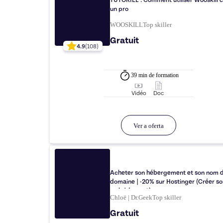
TUTORIEL : Comment utiliser Wooskill
un pro
WOOSKILL
Top
skiller
Gratuit
4.9
(
108
)
39 min
de formation
Vidéo
Doc
Ver a oferta
Acheter son hébergement et son nom 
domaine | -20% sur Hostinger (Créer so
web | étape 1)
Chloë | Dr.Geek
Top
skiller
Gratuit