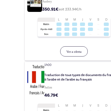
Audrey
350.91€
soit
233.94
€/h
L
M
M
J
V
S
D
Matin
Après-midi
Soir
Ver a oferta
1h00
Traduction de tous types de documents du fra
à l'arabe et de l'arabe au français
Salim
46.79€
L
M
M
J
V
S
D
Matin