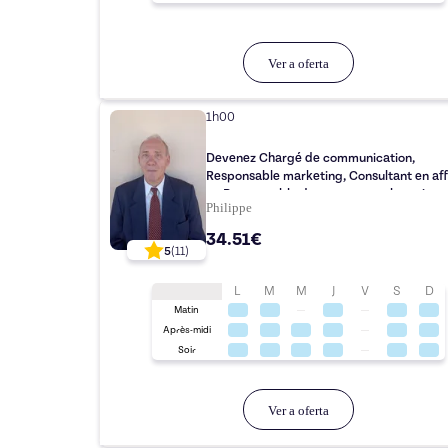
Ver a oferta
1h00
Devenez Chargé de communication,
Responsable marketing, Consultant en aff
ou Responsable des ressources humaines
Philippe
le DFP C1 Affaires
34.51€
5
(
11
)
L
M
M
J
V
S
D
Matin
Après-midi
Soir
Ver a oferta