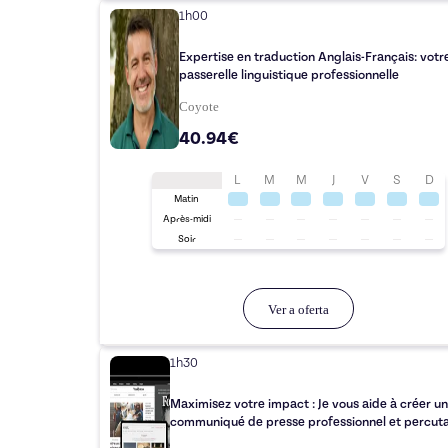
1h00
Expertise en traduction Anglais-Français: votr
passerelle linguistique professionnelle
Coyote
40.94€
L
M
M
J
V
S
D
Matin
Après-midi
Soir
Ver a oferta
1h30
Maximisez votre impact : Je vous aide à créer u
communiqué de presse professionnel et percuta