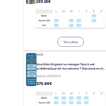
193.16€
L
M
M
J
V
S
D
Matin
Après-midi
Soir
Ver a oferta
1h00
Vous êtes dirigeant ou manager face à une
problématique de recrutement ? Discutons-en et
repartez avec une solution concrète pour avancer
Isabelle DESPAUX
275.94€
L
M
M
J
V
S
D
Matin
Après-midi