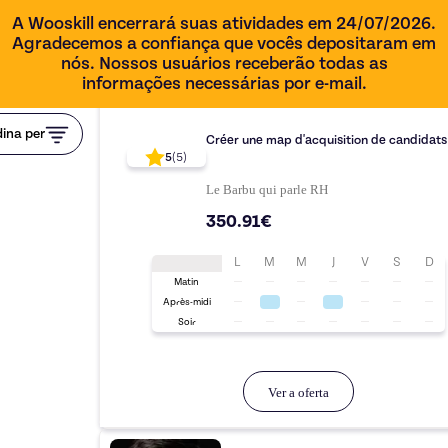
A Wooskill encerrará suas atividades em 24/07/2026.
Agradecemos a confiança que vocês depositaram em
nós. Nossos usuários receberão todas as
informações necessárias por e-mail.
1h00
ina per
Créer une map d'acquisition de candidats
5
(
5
)
Le Barbu qui parle RH
350.91€
L
M
M
J
V
S
D
Matin
Après-midi
Soir
Ver a oferta