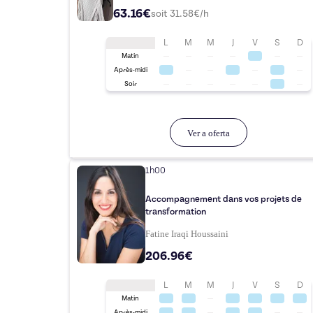
63.16€
soit
31.58
€/h
L
M
M
J
V
S
D
Matin
Après-midi
Soir
Ver a oferta
1h00
Accompagnement dans vos projets de
transformation
Fatine Iraqi Houssaini
206.96€
L
M
M
J
V
S
D
Matin
Après-midi