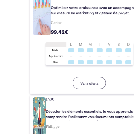
Optimisez votre croissance avec un accompag
sur mesure en marketing et gestion de projet.
Carine
99.42€
L
M
M
J
V
S
D
Matin
Après-midi
Soir
Ver a oferta
1h00
Décoder les éléments essentiels. Je vous apprends
comprendre facilement vos documents comptables
tirer des insights pour votre réussite.
Philippe