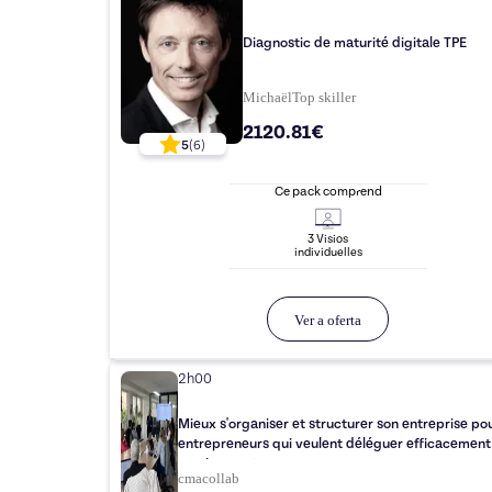
Diagnostic de maturité digitale TPE
Michaël
Top
skiller
2120.81€
5
(
6
)
Ce pack comprend
3
Visio
s
individuelle
s
Ver a oferta
2h00
Mieux s'organiser et structurer son entreprise pou
entrepreneurs qui veulent déléguer efficacement
sereinement.
cmacollab