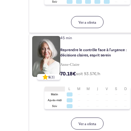
Soir
Ver a oferta
45 min
Reprendre le contrôle face à l'urgence :
décisions claires, esprit serein
Anne-Claire
70.18€
soit
93.57
€/h
5
(
3
)
L
M
M
J
V
S
D
Matin
Après-midi
Soir
Ver a oferta