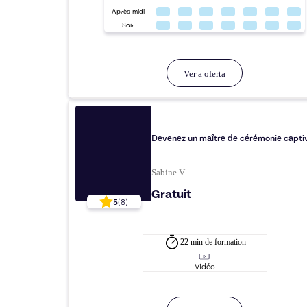
Après-midi
Soir
Ver a oferta
Devenez un maître de cérémonie capti
Sabine V
Gratuit
5
(
8
)
22 min
de formation
Vidéo