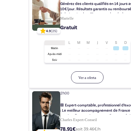
Générez des clients qualifiés en 14 jours 
10€/jour. Résultats garantis ou remboursé
Solution simple, efficace et adaptée à vot
Marielle
business.
Gratuit
4.9
(
25
)
L
M
M
J
V
S
D
Matin
Après-midi
Soir
Ver a oferta
2h00
🟩 Expert-comptable, professionnel d’exc
: Le meilleur accompagnement de France
gestion d'entreprise et conseil en stratégi
Charles Expert-Conseil
78.91€
soit
39.46
€/h