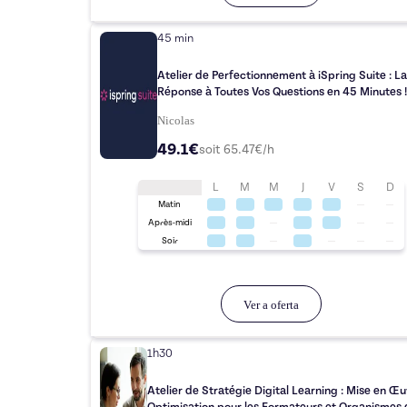
45 min
Atelier de Perfectionnement à iSpring Suite : La
Réponse à Toutes Vos Questions en 45 Minutes !
Nicolas
49.1€
soit
65.47
€/h
L
M
M
J
V
S
D
Matin
Après-midi
Soir
Ver a oferta
1h30
Atelier de Stratégie Digital Learning : Mise en Œu