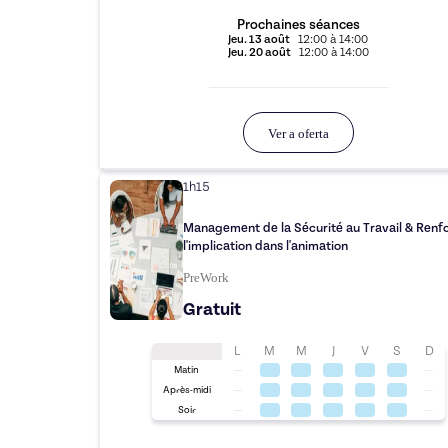
Prochaines séances
Jeu.
13 août
12:00
à
14:00
Jeu.
20 août
12:00
à
14:00
Ver a oferta
1h15
Management de la Sécurité au Travail & Renf
l'implication dans l'animation
PreWork
Gratuit
L
M
M
J
V
S
D
Matin
Après-midi
Soir