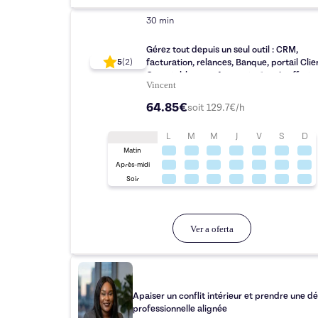
30 min
Gérez tout depuis un seul outil : CRM,
facturation, relances, Banque, portail Clie
5
(
2
)
Comptable avec Axonaut + 1 mois offert +
Vincent
accompagnement certifié
64.85€
soit
129.7
€/h
L
M
M
J
V
S
D
Matin
Après-midi
Soir
Ver a oferta
Apaiser un conflit intérieur et prendre une dé
professionnelle alignée