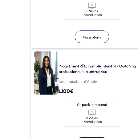
5
Visio
s
individuelle
s
Ver a oferta
Programme d'accompagnement - Coaching
professionnel en entreprise
Les formations d'Annie
1100€
Ce pack comprend
8
Visio
s
individuelle
s