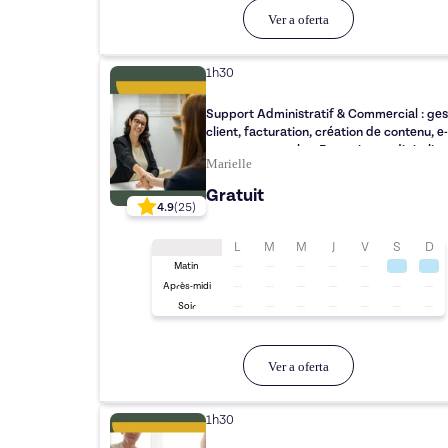
Ver a oferta
1h30
Support Administratif & Commercial : ges
client, facturation, création de contenu, e-
commerce, et plus. Expertise en digitalisa
Marielle
Contactez-moi
Gratuit
4.9
(
25
)
L
M
M
J
V
S
D
Matin
Après-midi
Soir
Ver a oferta
1h30