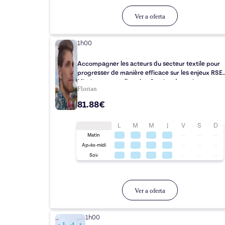
Ver a oferta
1h00
Accompagner les acteurs du secteur textile pour
progresser de manière efficace sur les enjeux RSE.
Mission ponctuelle et/ou Gestion de projet
Florian
81.88€
L
M
M
J
V
S
D
Matin
Après-midi
Soir
Ver a oferta
1h00