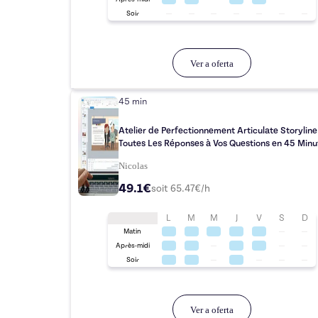
Soir
Ver a oferta
45 min
Atelier de Perfectionnement Articulate Storyline
Toutes Les Réponses à Vos Questions en 45 Minut
Nicolas
49.1€
soit
65.47
€/h
L
M
M
J
V
S
D
Matin
Après-midi
Soir
Ver a oferta