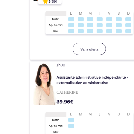
5
(
59
)
L
M
M
J
V
S
D
Matin
Après-midi
Soir
Ver a oferta
1h00
Assistante administrative indépendante -
externalisation administrative
CATHERINE
39.96€
L
M
M
J
V
S
D
Matin
Après-midi
Soir