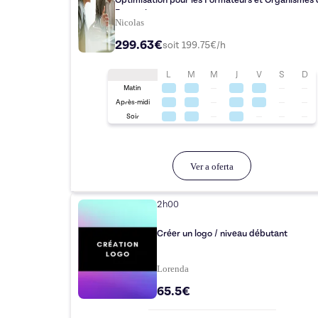
Optimisation pour les Formateurs et Organismes
Formation
Nicolas
299.63€
soit
199.75
€/h
L
M
M
J
V
S
D
Matin
Après-midi
Soir
Ver a oferta
2h00
Créer un logo / niveau débutant
Lorenda
65.5€