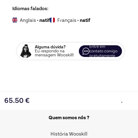
Idiomas falados:
Anglais
- natif
Français
- natif
Entre em
Alguma dúvida?
Eu respondo na
contato comigo
mensagem Wooskill!
gratuitamente
65.50
€
Quem somos nós ?
História Wooskill