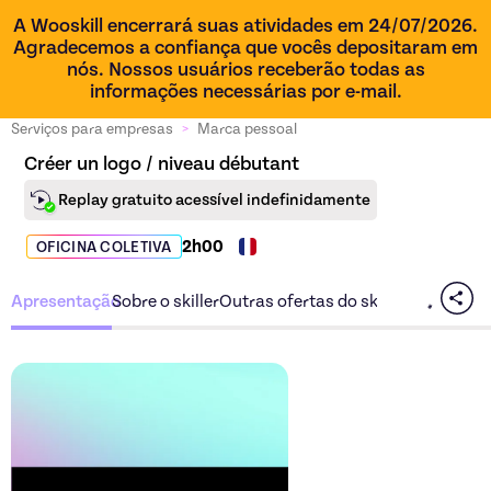
A Wooskill encerrará suas atividades em 24/07/2026.
Agradecemos a confiança que vocês depositaram em
nós. Nossos usuários receberão todas as
informações necessárias por e-mail.
Serviços para empresas
>
Marca pessoal
Créer un logo / niveau débutant
Replay gratuito acessível indefinidamente
2h00
OFICINA COLETIVA
Apresentação
Sobre o skiller
Outras ofertas do skiller
Descubra a oferta
Créer u