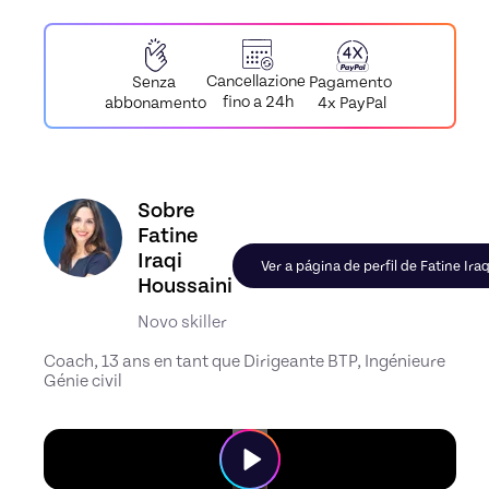
Cancellazione
Pagamento
Senza
fino a 24h
4x PayPal
abbonamento
Conheça o perfil de Fatine Iraqi Houssaini, Ski
Sobre
Fatine
Iraqi
Ver a página de perfil de Fatine Ira
Houssaini
Novo skiller
Coach, 13 ans en tant que Dirigeante BTP, Ingénieure
Génie civil