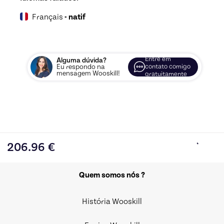
Français
- natif
Entre em
Alguma dúvida?
Eu respondo na
contato comigo
mensagem Wooskill!
gratuitamente
206.96
€
Quem somos nós ?
História Wooskill