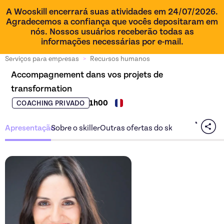
A Wooskill encerrará suas atividades em 24/07/2026.
Agradecemos a confiança que vocês depositaram em
nós. Nossos usuários receberão todas as
informações necessárias por e-mail.
Serviços para empresas
>
Recursos humanos
Accompagnement dans vos projets de 
transformation
1h00
COACHING PRIVADO
Apresentação
Sobre o skiller
Outras ofertas do skiller
Descubra a oferta
Accompa