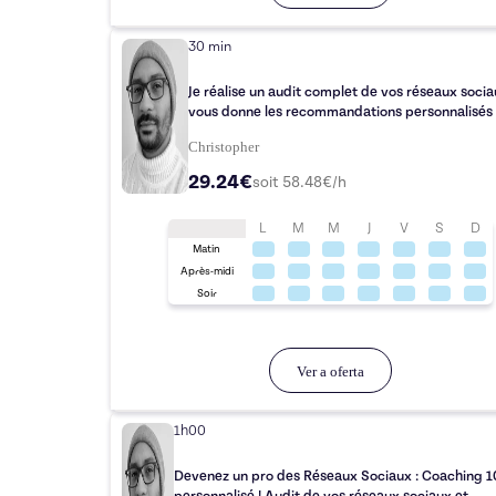
30 min
Je réalise un audit complet de vos réseaux socia
vous donne les recommandations personnalisés
Christopher
29.24€
soit
58.48
€/h
L
M
M
J
V
S
D
Matin
Après-midi
Soir
Ver a oferta
1h00
Devenez un pro des Réseaux Sociaux : Coaching 