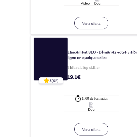
Vidéo
Doc
Ver a oferta
Lancement SEO - Démarrez votre visibil
ligne en quelques clics
Thibault
Top
skiller
19.1€
5
(
62
)
1h00
de formation
Doc
Ver a oferta