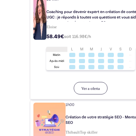
Coaching pour devenir expert en création de cont
UGC : je réponds à toutes vos questions et vous ai
la construction de votre image RS
Eloise
58.49€
soit
116.98
€/h
L
M
M
J
V
S
D
Matin
Après-midi
Soir
Ver a oferta
1h00
Création de votre stratégie SEO - Mento
SEO
Thibault
Top
skiller