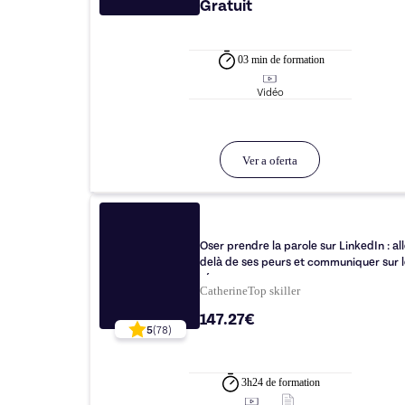
Gratuit
03 min
de formation
Vidéo
Ver a oferta
Oser prendre la parole sur LinkedIn : all
delà de ses peurs et communiquer sur l
réseau
Catherine
Top
skiller
147.27€
5
(
78
)
3h24
de formation