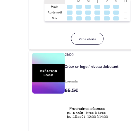
L
M
M
J
V
S
D
Matin
Après-midi
Soir
Ver a oferta
2h00
Créer un logo / niveau débutant
Lorenda
65.5€
Prochaines séances
Jeu.
6 août
12:00
à
14:00
Jeu.
13 août
12:00
à
14:00