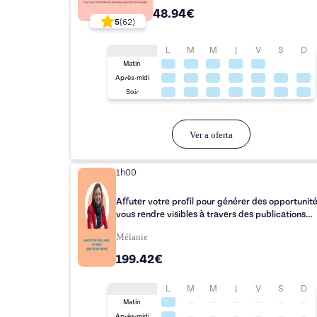
48.94€
5
(
62
)
L
M
M
J
V
S
D
Matin
Après-midi
Soir
Ver a oferta
1h00
Affuter votre profil pour générer des opportunité
vous rendre visibles à travers des publications
engageantes.
Mélanie
199.42€
L
M
M
J
V
S
D
Matin
Après-midi