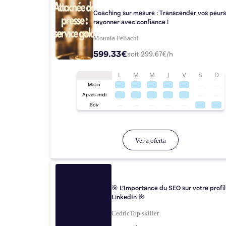
Coaching sur mesure : Transcender vos peurs
rayonner avec confiance !
Mounia Feliachi
599.33€
soit
299.67
€/h
L
M
M
J
V
S
D
Matin
Après-midi
Soir
Ver a oferta
🎯 L’Importance du SEO sur votre profil
LinkedIn 🎯
Cedric
Top
skiller