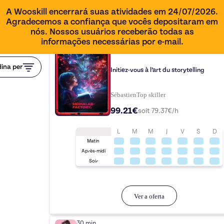
A Wooskill encerrará suas atividades em 24/07/2026.
Agradecemos a confiança que vocês depositaram em
nós. Nossos usuários receberão todas as
informações necessárias por e-mail.
1h15
ina per
Initiez-vous à l’art du storytelling
Sébastien
Top
skiller
99.21€
soit
79.37
€/h
L
M
M
J
V
S
D
Matin
Après-midi
Soir
Ver a oferta
30 min