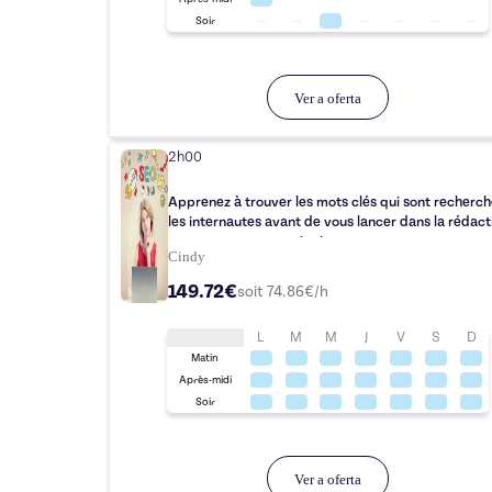
Soir
Ver a oferta
2h00
Apprenez à trouver les mots clés qui sont recherch
les internautes avant de vous lancer dans la rédact
contenu pour votre site internet.
Cindy
149.72€
soit
74.86
€/h
L
M
M
J
V
S
D
Matin
Après-midi
Soir
Ver a oferta