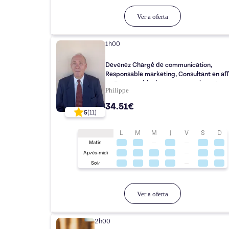
Ver a oferta
1h00
Devenez Chargé de communication,
Responsable marketing, Consultant en aff
ou Responsable des ressources humaines
Philippe
le DFP C1 Affaires
34.51€
5
(
11
)
L
M
M
J
V
S
D
Matin
Après-midi
Soir
Ver a oferta
2h00