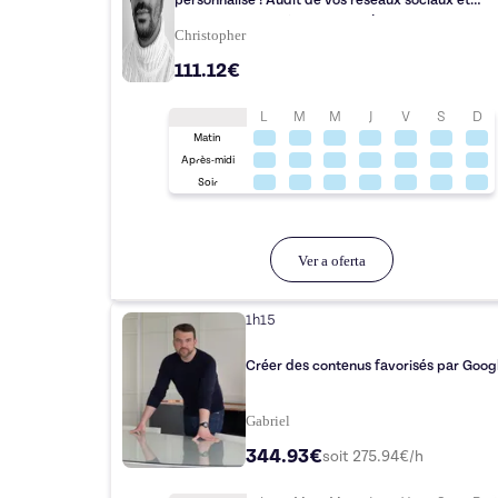
personnalisé ! Audit de vos réseaux sociaux et
accompagnement sur-mesure !
Christopher
111.12€
L
M
M
J
V
S
D
Matin
Après-midi
Soir
Ver a oferta
1h15
Créer des contenus favorisés par Goog
Gabriel
344.93€
soit
275.94
€/h