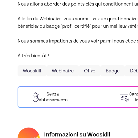
Nous allons aborder des points clés qui conditionnent une
A la fin du Webinaire, vous soumettrez un questionnaire af
bénéficier du badge "profil certifié" pour un meilleur réf
Nous sommes impatients de vous voir parmi nous et de co
À très bientôt !
Wooskill
Webinaire
Offre
Badge
Déb
Senza
Canc
abbonamento
fi
Scopri il profilo di Wooskill, Skiller in Coachin
Informazioni su Wooskill