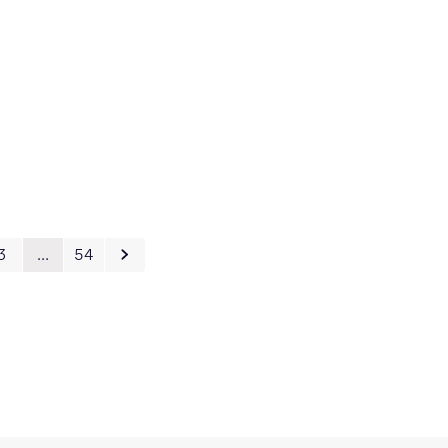
3
…
54