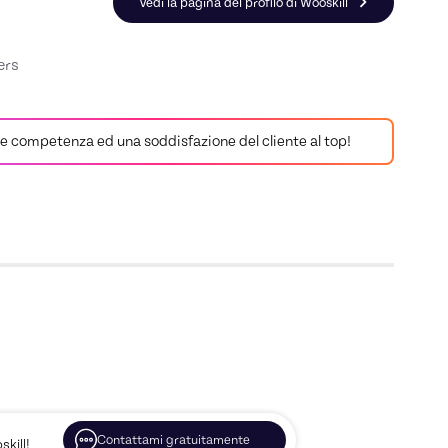
Vedi la pagina del profilo di Wooskill
ers
tisce competenza ed una soddisfazione del cliente al top!
Contattami gratuitamente
kill!