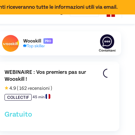
ti riceveranno tutte le informazioni utili via email.
IT
Scopri il profilo di
Wooskill
,
Skiller in
Coaching de carriè
Wooskill
PRO
Top skiller
Contattami
WEBINAIRE : Vos premiers pas sur 
Wooskill !
4.9
( 162 recensioni )
45 min
COLLECTIF
Gratuito