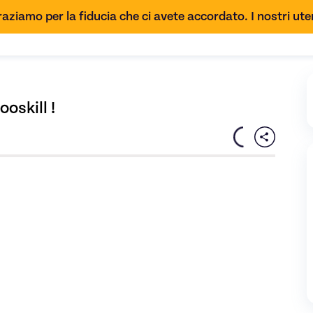
aziamo per la fiducia che ci avete accordato. I nostri uten
oskill !
NAIRE : Vos premiers pas sur Wooskill !
di Wooskill - immagine 0