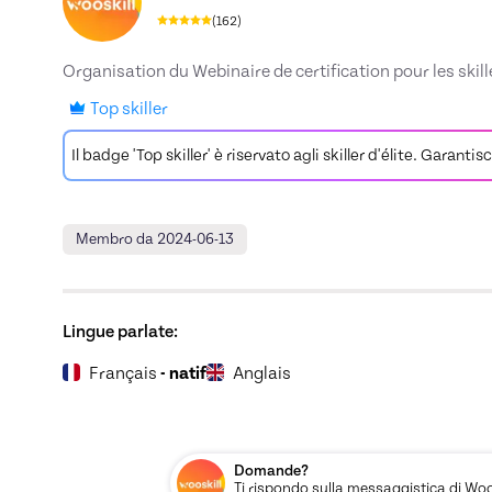
(
162
)
Organisation du Webinaire de certification pour les skill
Top skiller
Il badge 'Top skiller' è riservato agli skiller d'élite. Garan
Membro da 2024-06-13
Lingue parlate:
Français
- natif
Anglais
Domande?
Ti rispondo sulla messaggistica di Woos